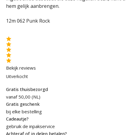
hem gelijk aanbrengen.
7,99 €.
2,50 €.
12m 062 Punk Rock
Bekijk reviews
Uitverkocht
Gratis thuisbezorgd
vanaf 50,00 (NL)
Gratis geschenk
bij elke bestelling
Cadeautje?
gebruik de inpakservice
Achteraf of in delen betalen?