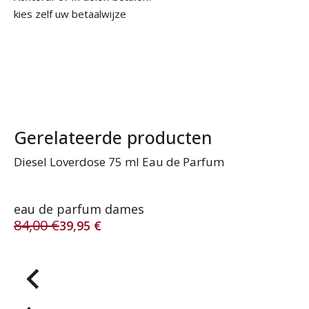
kies zelf uw betaalwijze
Gerelateerde producten
Ve
Diesel Loverdose 75 ml Eau de Parfum
de
B
5
eau de parfum dames
84,00
€
39,95
€
Oorspronkelijke
Huidige
8
Oo
Hu
prijs
prijs
pr
pr
was:
is:
wa
is:
84,00 €.
39,95 €.
87
56