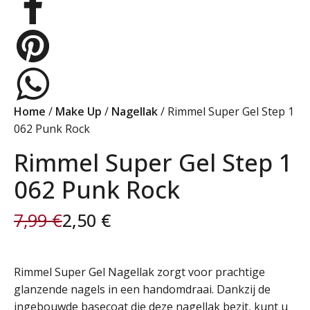
Home
/
Make Up
/
Nagellak
/ Rimmel Super Gel Step 1
062 Punk Rock
Rimmel Super Gel Step 1
062 Punk Rock
7,99
€
2,50
€
Oorspronkelijke
Huidige
prijs
prijs
Rimmel Super Gel Nagellak zorgt voor prachtige
glanzende nagels in een handomdraai. Dankzij de
was:
is:
ingebouwde basecoat die deze nagellak bezit, kunt u