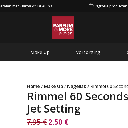
etalen met Klarna of IDEAL in3
Originele producten
Make Up
Verzorging
Home
/
Make Up
/
Nagellak
/ Rimmel 60 Second
Rimmel 60 Seconds
Jet Setting
7,95
€
2,50
€