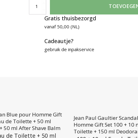
Rimmel
TOEVOEGE
60
Gratis thuisbezorgd
Seconds
vanaf 50,00 (NL)
Super
Shine
Cadeautje?
271
Jet
gebruik de inpakservice
Setting
aantal
lan Blue pour Homme Gift
Jean Paul Gaultier Scanda
au de Toilette + 50 ml
Homme Gift Set 100 + 10 
+ 50 ml After Shave Balm
Toilette + 150 ml Deodora
au de Toilette + 50 ml