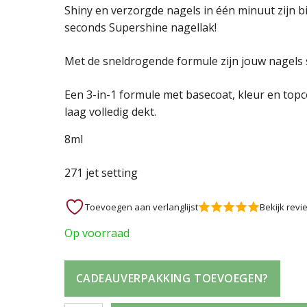
Oorspronkelijke
Huidige
Shiny en verzorgde nagels in één minuut zijn
seconds Supershine nagellak!
prijs
prijs
Met de sneldrogende formule zijn jouw nagels 
was:
is:
Een 3-in-1 formule met basecoat, kleur en topco
7,95 €.
2,50 €.
laag volledig dekt.
8ml
271 jet setting
Toevoegen aan verlanglijst
Bekijk revi
Op voorraad
CADEAUVERPAKKING TOEVOEGEN?