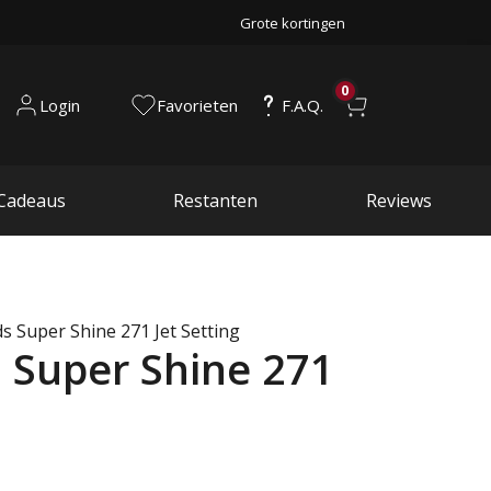
Grote kortingen
0
Login
Favorieten
F.A.Q.
Cadeaus
Restanten
Reviews
s Super Shine 271 Jet Setting
 Super Shine 271