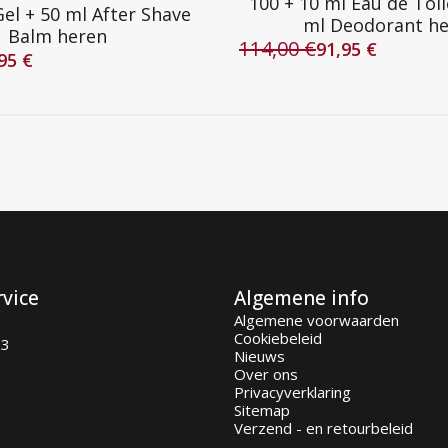
100 + 10 ml Eau de Toil
el + 50 ml After Shave
ml Deodorant h
Balm heren
114,00
€
91,95
€
Oorspronkelijke
Huidige
,95
€
lijke
prijs
prijs
was:
is:
114,00 €.
91,95 €.
rvice
Algemene info
Algemene voorwaarden
Cookiebeleid
93
Nieuws
Over ons
Privacyverklaring
Sitemap
Verzend - en retourbeleid