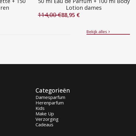
ette + 150
50 ml Eau de Parfum + 100 ml Body
eren
Lotion dames
114,00
€
88,95
€
Oorspronkelijke
Huidige
prijs
prijs
was:
is:
Bekijk alles
114,00 €.
88,95 €.
Categorieën
Damesparfum
Herenparfum
Kids
Make Up
Verzorging
Cadeaus