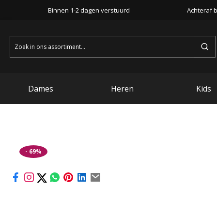
Binnen 1-2 dagen verstuurd
Achteraf b
Zoeken
naar:
Dames
Heren
Kids
- 69%