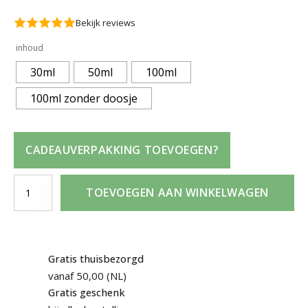
prijs
prijs
Bekijk reviews
was:
is:
inhoud
30ml
50ml
100ml
42,95 €.
21,95 €.
100ml zonder doosje
CADEAUVERPAKKING TOEVOEGEN?
Cacharel
TOEVOEGEN AAN WINKELWAGEN
Noa
Eau
de
Toilette
Gratis thuisbezorgd
aantal
vanaf 50,00 (NL)
Gratis geschenk