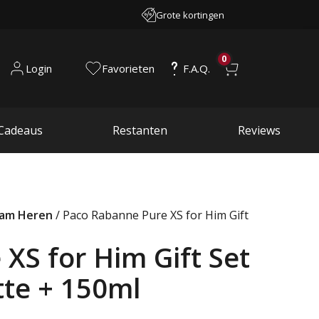
Grote kortingen
0
Login
Favorieten
F.A.Q.
Cadeaus
Restanten
Reviews
aam Heren
/ Paco Rabanne Pure XS for Him Gift
XS for Him Gift Set
tte + 150ml