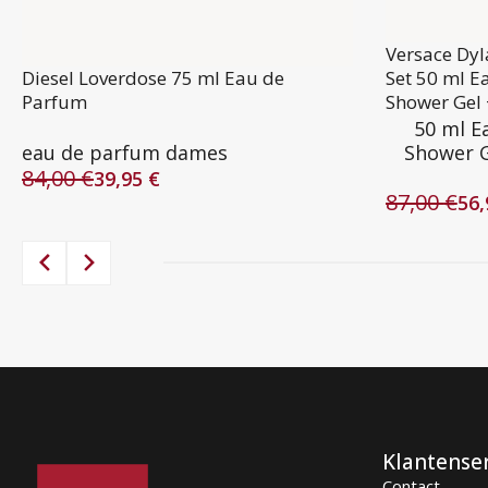
Versace Dy
Diesel Loverdose 75 ml Eau de
Set 50 ml E
Parfum
Shower Gel 
50 ml E
eau de parfum dames
Shower G
84,00
€
39,95
€
Oorspronkelijke
Huidige
87,00
€
56
prijs
prijs
Oorspronke
Huidige
was:
is:
prijs
prijs
84,00 €.
39,95 €.
was:
is:
87,00 €.
56,95 €.
Klantense
Contact