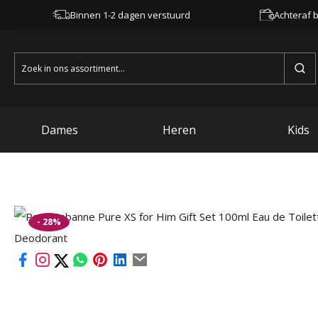
Binnen 1-2 dagen verstuurd
Achteraf b
Zoeken
naar:
Dames
Heren
Kids
- 28%