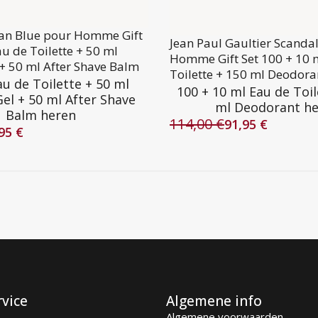
lan Blue pour Homme Gift
Jean Paul Gaultier Scanda
au de Toilette + 50 ml
Homme Gift Set 100 + 10 
+ 50 ml After Shave Balm
Toilette + 150 ml Deodora
au de Toilette + 50 ml
100 + 10 ml Eau de Toil
el + 50 ml After Shave
ml Deodorant h
Balm heren
114,00
€
91,95
€
Oorspronkelijke
Huidige
,95
€
lijke
prijs
prijs
was:
is:
114,00 €.
91,95 €.
rvice
Algemene info
Algemene voorwaarden