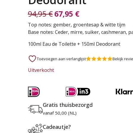
94,95
€
67,95
€
Oorspronkelijke
Huidige
Top notes: gember, groentesap & witte tijm
Base notes: Ceder, mirre, suiker, cashmeran, p
prijs
prijs
100ml Eau de Toilette + 150ml Deodorant
was:
is:
Toevoegen aan verlanglijst
Bekijk revi
94,95 €.
67,95 €.
Uitverkocht
Gratis thuisbezorgd
vanaf 50,00 (NL)
Cadeautje?