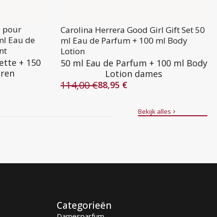
l pour
Carolina Herrera Good Girl Gift Set 50
ml Eau de
ml Eau de Parfum + 100 ml Body
nt
Lotion
ette + 150
50 ml Eau de Parfum + 100 ml Body
eren
Lotion dames
114,00
€
88,95
€
Oorspronkelijke
Huidige
prijs
prijs
was:
is:
Bekijk alles
114,00 €.
88,95 €.
Categorieën
Damesparfum