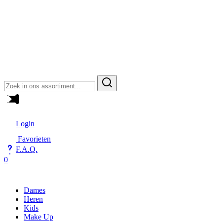
Zoeken
naar:
Login
Favorieten
F.A.Q.
0
Dames
Heren
Kids
Make Up