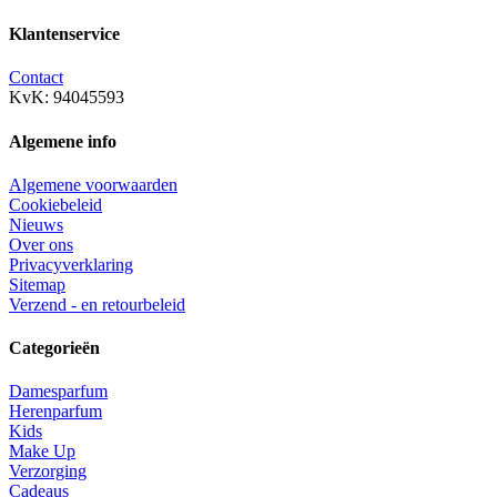
Klantenservice
Contact
KvK: 94045593
Algemene info
Algemene voorwaarden
Cookiebeleid
Nieuws
Over ons
Privacyverklaring
Sitemap
Verzend - en retourbeleid
Categorieën
Damesparfum
Herenparfum
Kids
Make Up
Verzorging
Cadeaus