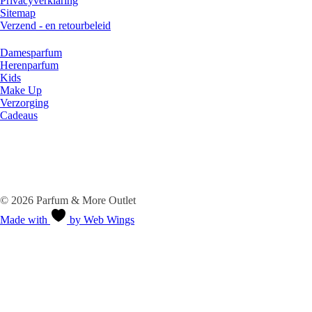
Privacyverklaring
Sitemap
Verzend - en retourbeleid
Categorieën
Damesparfum
Herenparfum
Kids
Make Up
Verzorging
Cadeaus
Veilig betalen
Socials
© 2026 Parfum & More Outlet
Made with
by Web Wings