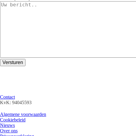
Versturen
Parfum & More Outlet verkoopt uitsluitend 100% originele geuren, we
kunnen de prijzen scherp houden door slim in te kopen en vaak rest -of
faillissements-partijen op te kopen (outlet).
Klantenservice
Contact
KvK: 94045593
Algemene info
Algemene voorwaarden
Cookiebeleid
Nieuws
Over ons