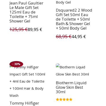
Jean Paul Gaultier
Le Male Gift Set
Dsquared2 2 Wood
125ml Eau de
Gift Set 50ml Eau
Toilette + 75ml
de Toilette + 50ml
Shower Gel
Bath & Shower Gel
+ 50ml Body Gel
125,95
€
89,95
€
Oorspronkelijke
Huidige
68,95
€
44,95
€
Oorspronkelijke
Huidige
prijs
prijs
prijs
prijs
was:
is:
was:
is:
125,95 €.
89,95 €.
- 30%
68,95 €.
44,95 €.
Biotherm Liquid
Glow Skin Best
30ml
Tommy Hilfiger
Gewaardeerd