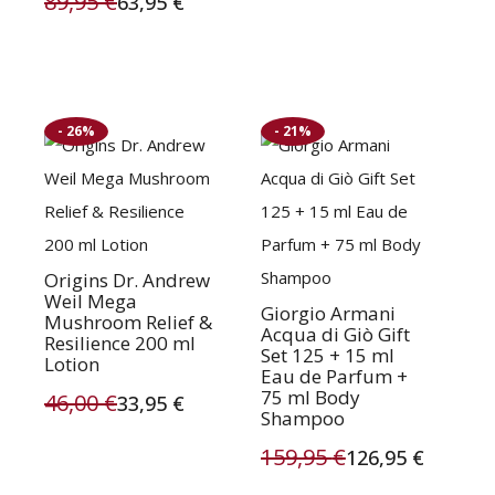
89,95
€
63,95
€
Oorspronkelijke
Huidige
prijs
prijs
prijs
prijs
was:
is:
was:
is:
89,95 €.
72,95 €.
- 26%
- 21%
89,95 €.
63,95 €.
Origins Dr. Andrew
Weil Mega
Giorgio Armani
Mushroom Relief &
Acqua di Giò Gift
Resilience 200 ml
Set 125 + 15 ml
Lotion
Eau de Parfum +
75 ml Body
46,00
€
33,95
€
Shampoo
Oorspronkelijke
Huidige
159,95
€
126,95
€
prijs
prijs
Oorspronkelijke
Huidige