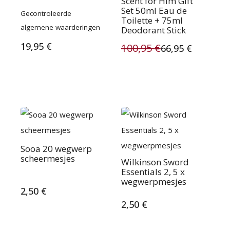
Scent for Him Gift
Gewaardeerd
Set 50ml Eau de
Gecontroleerde
5.00
Toilette + 75ml
uit 5
algemene waarderingen
Deodorant Stick
19,95
€
100,95
€
66,95
€
Oorspronkelijke
Huidige
prijs
prijs
was:
is:
100,95 €.
66,95 €.
Sooa 20 wegwerp
scheermesjes
Wilkinson Sword
Essentials 2, 5 x
wegwerpmesjes
2,50
€
2,50
€