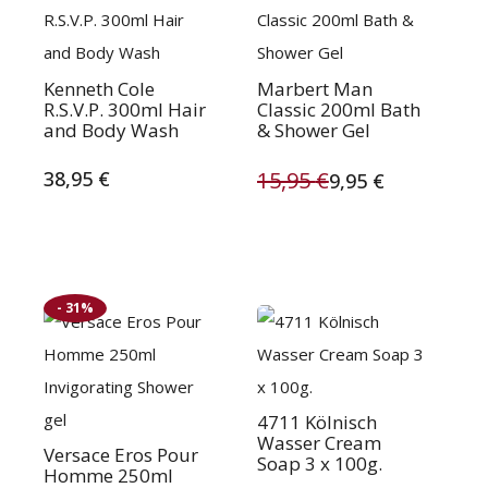
Kenneth Cole
Marbert Man
R.S.V.P. 300ml Hair
Classic 200ml Bath
and Body Wash
& Shower Gel
38,95
€
15,95
€
9,95
€
Oorspronkelijke
Huidige
prijs
prijs
was:
is:
- 31%
15,95 €.
9,95 €.
4711 Kölnisch
Wasser Cream
Versace Eros Pour
Soap 3 x 100g.
Homme 250ml