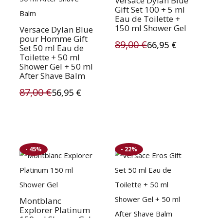
Versace Dylan Blue
Gift Set 100 + 5 ml
Eau de Toilette +
150 ml Shower Gel
Versace Dylan Blue
pour Homme Gift
89,00
€
66,95
€
Set 50 ml Eau de
Oorspronkelijke
Huidige
Toilette + 50 ml
Shower Gel + 50 ml
prijs
prijs
After Shave Balm
was:
is:
87,00
€
56,95
€
Oorspronkelijke
Huidige
89,00 €.
66,95 €.
prijs
prijs
was:
is:
- 45%
- 22%
87,00 €.
56,95 €.
Montblanc
Explorer Platinum