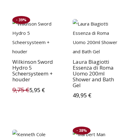
- 39%
Wilkinson Sword
Laura Biagiotti
Hydro 5
Essenza di Roma
Scheersysteem +
Uomo 200ml
houder
Shower and Bath
Gel
9,75
€
5,95
€
Oorspronkelijke
Huidige
49,95
€
prijs
prijs
was:
is:
9,75 €.
5,95 €.
- 38%