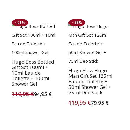
112,95 €.
63,95 €.
prijs
prijs
was:
is:
- 21%
- 33%
79,95 €.
45,95 €.
Hugo Boss Bottled
Gift Set 100ml +
Hugo Boss Hugo
10ml Eau de
Man Gift Set 125ml
Toilette + 100ml
Eau de Toilette +
Shower Gel
50ml Shower Gel +
75ml Deo Stick
119,95
€
94,95
€
Oorspronkelijke
Huidige
119,95
€
79,95
€
Oorspronkelijke
Huidige
prijs
prijs
prijs
prijs
was:
is:
was:
is: