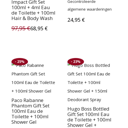
Impact Gift Set
Gecontroleerde
5.00
uit 5
100ml + 4ml Eau
algemene waarderingen
de Toilette + 100ml
Hair & Body Wash
24,95
€
97,95
€
68,95
€
Oorspronkelijke
Huidige
prijs
prijs
was:
is:
- 25%
- 23%
97,95 €.
68,95 €.
Paco Rabanne
Phantom Gift Set
Hugo Boss Bottled
100ml Eau de
Gift Set 100ml Eau
Toilette + 100ml
de Toilette + 100ml
Shower Gel
Shower Gel +