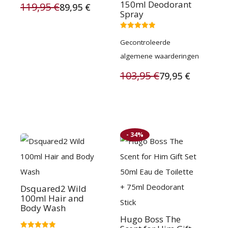
150ml Deodorant
119,95
€
89,95
€
Spray
Oorspronkelijke
Huidige
prijs
prijs
Gewaardeerd
Gecontroleerde
5.00
uit 5
was:
is:
algemene waarderingen
119,95 €.
89,95 €.
103,95
€
79,95
€
Oorspronkelijke
Huidige
prijs
prijs
was:
is:
- 34%
103,95 €.
79,95 €.
Dsquared2 Wild
100ml Hair and
Body Wash
Hugo Boss The