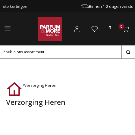
Binnen 1-2 dagen verstuurd
0
Zoeken
naar:
/
Verzorging Heren
Verzorging Heren