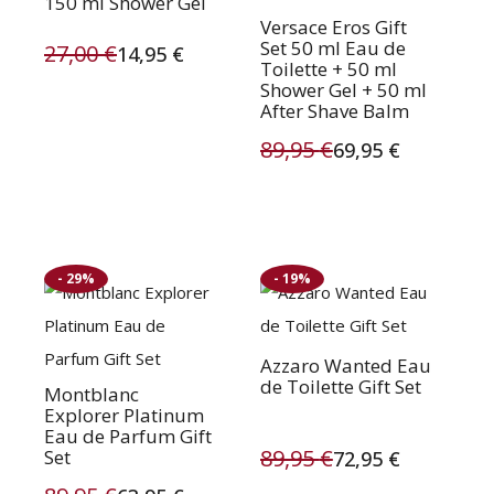
150 ml Shower Gel
Versace Eros Gift
Set 50 ml Eau de
27,00
€
14,95
€
Toilette + 50 ml
Oorspronkelijke
Huidige
Shower Gel + 50 ml
After Shave Balm
prijs
prijs
89,95
€
69,95
€
was:
is:
Oorspronkelijke
Huidige
27,00 €.
14,95 €.
prijs
prijs
was:
is:
- 29%
- 19%
89,95 €.
69,95 €.
Azzaro Wanted Eau
de Toilette Gift Set
Montblanc
Explorer Platinum
Eau de Parfum Gift
89,95
€
Set
72,95
€
Oorspronkelijke
Huidige