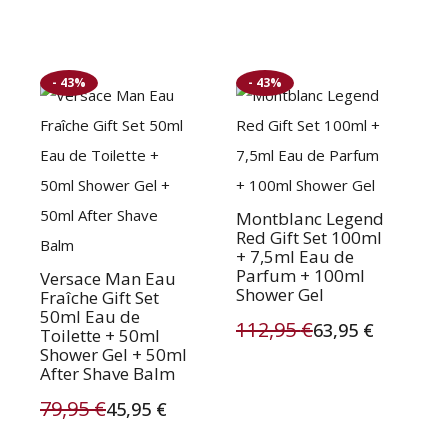
was:
is:
prijs
prijs
46,00 €.
33,95 €.
was:
is:
- 43%
- 43%
159,95 €.
126,95 €.
Montblanc Legend
Red Gift Set 100ml
+ 7,5ml Eau de
Parfum + 100ml
Versace Man Eau
Shower Gel
Fraîche Gift Set
50ml Eau de
112,95
€
63,95
€
Toilette + 50ml
Oorspronkelijke
Huidige
Shower Gel + 50ml
After Shave Balm
prijs
prijs
79,95
€
45,95
€
was:
is:
Oorspronkelijke
Huidige