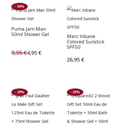
119,95 €.
94,95 €.
- 50%
119,95 €.
79,95 €.
Puma Jam Man
50ml Shower Gel
Marc Inbane
Colored Sunstick
SPF50
9,95
€
4,95
€
Oorspronkelijke
Huidige
26,95
€
prijs
prijs
was:
is:
9,95 €.
4,95 €.
- 29%
- 35%