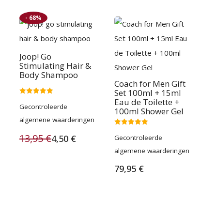
was:
is:
25,95 €.
18,95 €.
- 68%
22,95 €.
12,95 €.
Joop! Go
Stimulating Hair &
Body Shampoo
Coach for Men Gift
Set 100ml + 15ml
Eau de Toilette +
Gewaardeerd
Gecontroleerde
5.00
100ml Shower Gel
uit 5
algemene waarderingen
Gewaardeerd
13,95
€
4,50
€
Gecontroleerde
5.00
uit 5
Oorspronkelijke
Huidige
algemene waarderingen
prijs
prijs
79,95
€
was:
is:
13,95 €.
4,50 €.