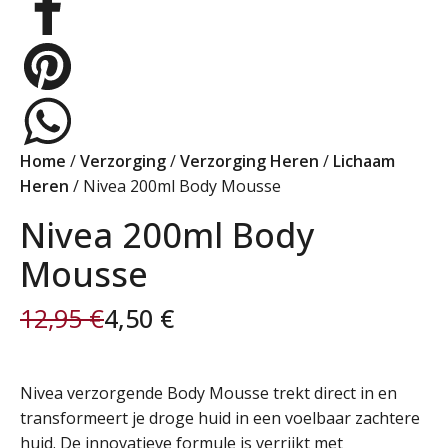
Home
/
Verzorging
/
Verzorging Heren
/
Lichaam
Heren
/ Nivea 200ml Body Mousse
Nivea 200ml Body
Mousse
12,95
€
4,50
€
Oorspronkelijke
Huidige
prijs
prijs
Nivea verzorgende Body Mousse trekt direct in en
transformeert je droge huid in een voelbaar zachtere
was:
is:
huid. De innovatieve formule is verrijkt met