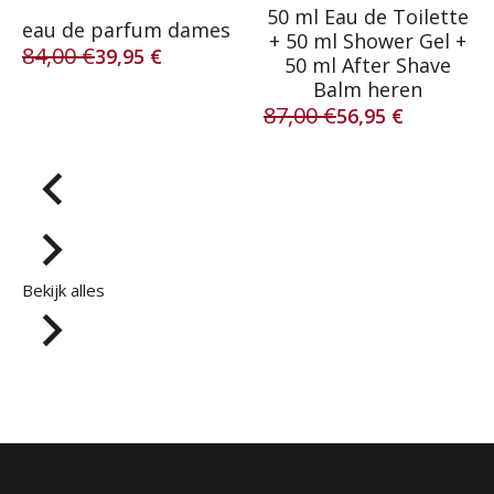
50 ml Eau de Toilette
eau de parfum dames
+ 50 ml Shower Gel +
84,00
€
39,95
€
50 ml After Shave
Oorspronkelijke
Huidige
Balm heren
prijs
prijs
87,00
€
was:
is:
56,95
€
Oorspronkelijke
Huidige
84,00 €.
39,95 €.
prijs
prijs
was:
is:
87,00 €.
56,95 €.
Bekijk alles