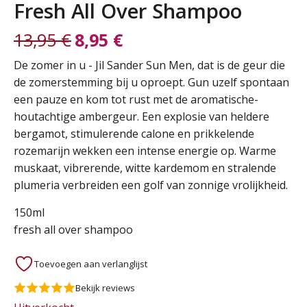
Fresh All Over Shampoo
13,95
€
8,95
€
Oorspronkelijke
Huidige
De zomer in u - Jil Sander Sun Men, dat is de geur die
de zomerstemming bij u oproept. Gun uzelf spontaan
prijs
prijs
een pauze en kom tot rust met de aromatische-
houtachtige ambergeur. Een explosie van heldere
was:
is:
bergamot, stimulerende calone en prikkelende
rozemarijn wekken een intense energie op. Warme
13,95 €.
8,95 €.
muskaat, vibrerende, witte kardemom en stralende
plumeria verbreiden een golf van zonnige vrolijkheid.
150ml
fresh all over shampoo
Toevoegen aan verlanglijst
Bekijk reviews