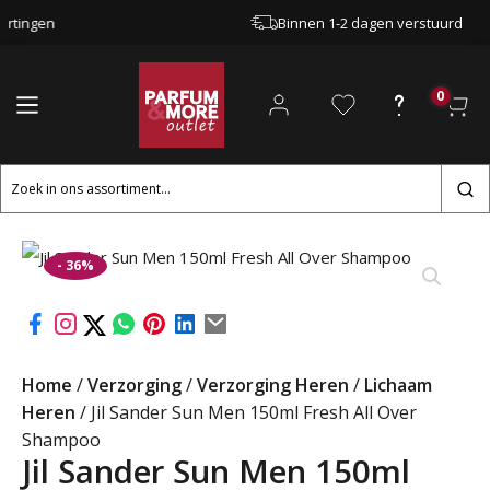
ngen
Binnen 1-2 dagen verstuurd
0
Zoeken
naar:
- 36%
Home
/
Verzorging
/
Verzorging Heren
/
Lichaam
Heren
/ Jil Sander Sun Men 150ml Fresh All Over
Shampoo
Jil Sander Sun Men 150ml