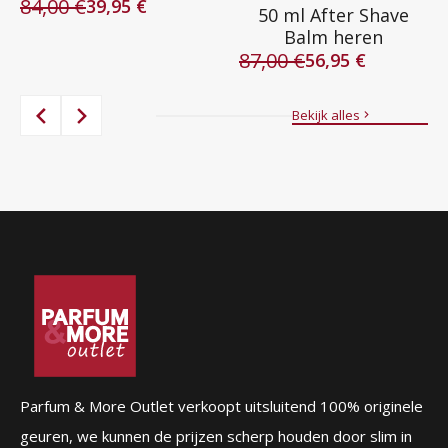
84,00
€
39,95
€
50 ml After Shave
Oorspronkelijke
Huidige
Balm heren
prijs
prijs
87,00
€
was:
is:
56,95
€
Oorspronkelijke
Huidige
84,00 €.
39,95 €.
prijs
prijs
was:
is:
Bekijk alles
87,00 €.
56,95 €.
Parfum & More Outlet verkoopt uitsluitend 100% originele
geuren, we kunnen de prijzen scherp houden door slim in