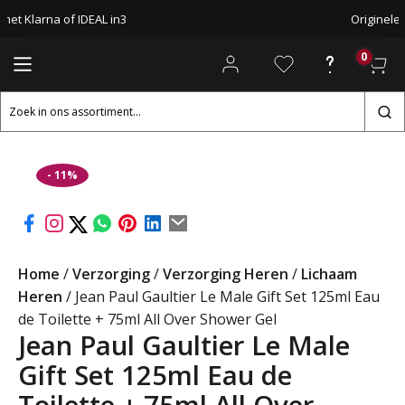
met Klarna of IDEAL in3
Originele
0
Zoeken
naar:
- 11%
Home
/
Verzorging
/
Verzorging Heren
/
Lichaam
Heren
/ Jean Paul Gaultier Le Male Gift Set 125ml Eau
de Toilette + 75ml All Over Shower Gel
Jean Paul Gaultier Le Male
Gift Set 125ml Eau de
Toilette + 75ml All Over