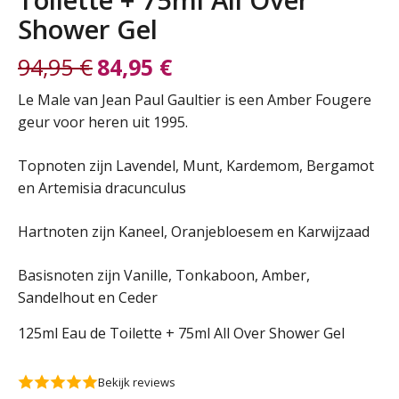
Shower Gel
94,95
€
84,95
€
Oorspronkelijke
Huidige
Le Male van Jean Paul Gaultier is een Amber Fougere
geur voor heren uit 1995.
prijs
prijs
Topnoten zijn Lavendel, Munt, Kardemom, Bergamot
was:
is:
en Artemisia dracunculus
94,95 €.
84,95 €.
Hartnoten zijn Kaneel, Oranjebloesem en Karwijzaad
Basisnoten zijn Vanille, Tonkaboon, Amber,
Sandelhout en Ceder
125ml Eau de Toilette + 75ml All Over Shower Gel
Bekijk reviews