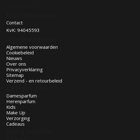
kopen (outlet).
Klantenservice
Contact
KvK: 94045593
Algemene info
Algemene voorwaarden
Cookiebeleid
Nieuws
Over ons
Privacyverklaring
Sitemap
Verzend - en retourbeleid
Categorieën
Damesparfum
Herenparfum
Kids
Make Up
Verzorging
Cadeaus
Veilig betalen