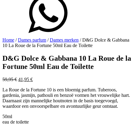
Home
/
Dames parfum
/
Dames merken
/ D&G Dolce & Gabbana
10 La Roue de la Fortune 50ml Eau de Toilette
D&G Dolce & Gabbana 10 La Roue de la
Fortune 50ml Eau de Toilette
Oorspronkelijke
Huidige
59,95
€
41,95
€
prijs
prijs
La Roue de la Fortune 10 is een bloemig parfum. Tuberoos,
was:
is:
gardenia, jasmijn, pathouli en benzoë vormen het vrouwelijke hart.
59,95 €.
41,95 €.
Daarnaast zijn mannelijke houtnoten in de basis toegevoegd,
waardoor een onvoorspelbare en avontuurlijke geur ontstaat.
50ml
eau de toilette