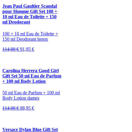
87,00 €.
56,95 €.
Jean Paul Gaultier Scandal
pour Homme Gift Set 100 +
10 ml Eau de Toilette + 150
ml Deodorant
100 + 10 ml Eau de Toilette +
150 ml Deodorant heren
Oorspronkelijke
Huidige
114,00
€
91,95
€
prijs
prijs
was:
is:
114,00 €.
91,95 €.
Carolina Herrera Good Girl
Gift Set 50 ml Eau de Parfum
+ 100 ml Body Lotion
50 ml Eau de Parfum + 100 ml
Body Lotion dames
Oorspronkelijke
Huidige
114,00
€
88,95
€
prijs
prijs
was:
is:
114,00 €.
88,95 €.
Versace Dylan Blue Gift Set