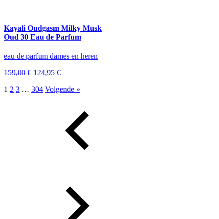
prijs
prijs
was:
is:
126,95 €.
94,95 €.
Kayali Oudgasm Milky Musk
Oud 30 Eau de Parfum
eau de parfum dames en heren
Oorspronkelijke
Huidige
159,00
€
124,95
€
prijs
prijs
1
2
3
…
304
Volgende »
was:
is:
159,00 €.
124,95 €.