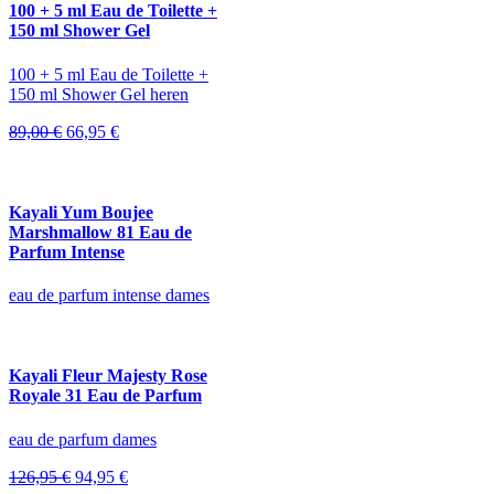
100 + 5 ml Eau de Toilette +
150 ml Shower Gel
100 + 5 ml Eau de Toilette +
150 ml Shower Gel heren
Oorspronkelijke
Huidige
89,00
€
66,95
€
prijs
prijs
was:
is:
89,00 €.
66,95 €.
Kayali Yum Boujee
Marshmallow 81 Eau de
Parfum Intense
eau de parfum intense dames
Kayali Fleur Majesty Rose
Royale 31 Eau de Parfum
eau de parfum dames
Oorspronkelijke
Huidige
126,95
€
94,95
€