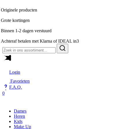
roducten
ngen
dagen verstuurd
talen met Klarna of IDEAL in3
Zoeken
naar:
Login
Favorieten
F.A.Q.
0
Dames
Heren
Kids
Make Up