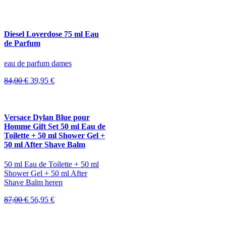
Diesel Loverdose 75 ml Eau
de Parfum
eau de parfum dames
Oorspronkelijke
Huidige
84,00
€
39,95
€
prijs
prijs
was:
is:
84,00 €.
39,95 €.
Versace Dylan Blue pour
Homme Gift Set 50 ml Eau de
Toilette + 50 ml Shower Gel +
50 ml After Shave Balm
50 ml Eau de Toilette + 50 ml
Shower Gel + 50 ml After
Shave Balm heren
Oorspronkelijke
Huidige
87,00
€
56,95
€
prijs
prijs
was:
is: