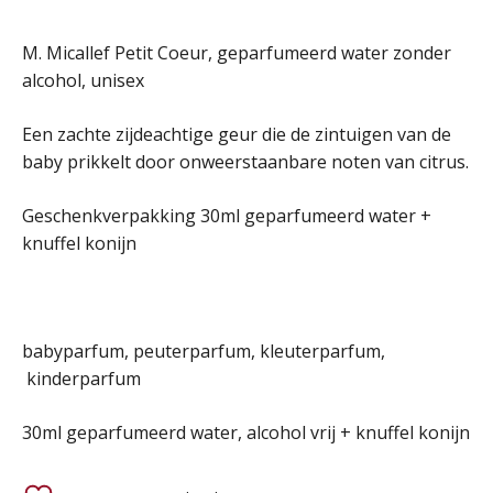
prijs
prijs
M. Micallef Petit Coeur, geparfumeerd water zonder
alcohol, unisex
was:
is:
Een zachte zijdeachtige geur die de zintuigen van de
89,95 €.
34,95 €.
baby prikkelt door onweerstaanbare noten van citrus.
Geschenkverpakking 30ml geparfumeerd water +
knuffel konijn
babyparfum, peuterparfum, kleuterparfum,
kinderparfum
30ml geparfumeerd water, alcohol vrij + knuffel konijn