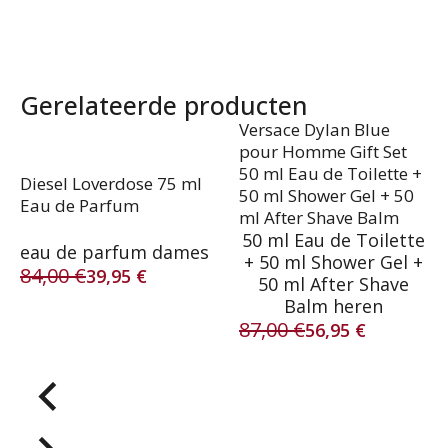
Gerelateerde producten
Versace Dylan Blue
pour Homme Gift Set
50 ml Eau de Toilette +
Diesel Loverdose 75 ml
50 ml Shower Gel + 50
Eau de Parfum
ml After Shave Balm
50 ml Eau de Toilette
eau de parfum dames
+ 50 ml Shower Gel +
84,00
€
39,95
€
50 ml After Shave
Oorspronkelijke
Huidige
Balm heren
prijs
prijs
87,00
€
was:
is:
56,95
€
Oorspronkelijke
Huidige
84,00 €.
39,95 €.
prijs
prijs
was:
is:
87,00 €.
56,95 €.