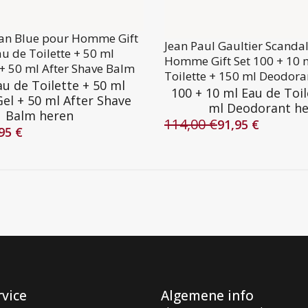
lan Blue pour Homme Gift
Jean Paul Gaultier Scanda
au de Toilette + 50 ml
Homme Gift Set 100 + 10 
+ 50 ml After Shave Balm
Toilette + 150 ml Deodora
au de Toilette + 50 ml
100 + 10 ml Eau de Toil
el + 50 ml After Shave
ml Deodorant h
Balm heren
114,00
€
91,95
€
Oorspronkelijke
Huidige
,95
€
lijke
prijs
prijs
was:
is:
114,00 €.
91,95 €.
rvice
Algemene info