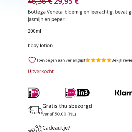
46,36
€
29,95
€
Oorspronkelijke
Huidige
Bottega Veneta: bloemig en leerachtig, bevat 
jasmijn en peper.
prijs
prijs
200ml
was:
is:
body lotion
46,36 €.
29,95 €.
Toevoegen aan verlanglijst
Bekijk revi
Uitverkocht
Gratis thuisbezorgd
vanaf 50,00 (NL)
Cadeautje?