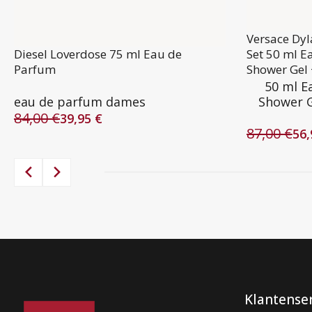
Versace Dy
Diesel Loverdose 75 ml Eau de
Set 50 ml E
Parfum
Shower Gel 
50 ml E
eau de parfum dames
Shower G
84,00
€
39,95
€
Oorspronkelijke
Huidige
87,00
€
56
prijs
prijs
Oorspronke
Huidige
was:
is:
prijs
prijs
84,00 €.
39,95 €.
was:
is:
87,00 €.
56,95 €.
Klantense