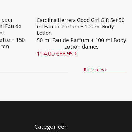
l pour
Carolina Herrera Good Girl Gift Set 50
ml Eau de
ml Eau de Parfum + 100 ml Body
nt
Lotion
ette + 150
50 ml Eau de Parfum + 100 ml Body
eren
Lotion dames
114,00
€
88,95
€
Oorspronkelijke
Huidige
prijs
prijs
was:
is:
Bekijk alles
114,00 €.
88,95 €.
Categorieën