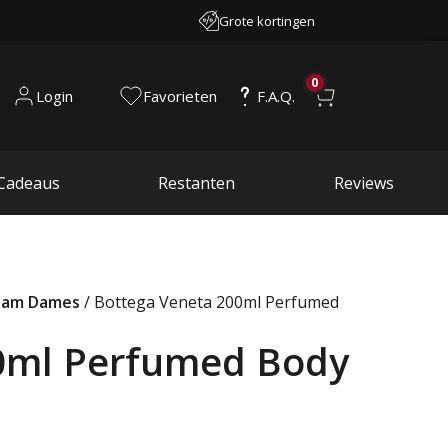
Grote kortingen
0
Login
Favorieten
F.A.Q.
Cadeaus
Restanten
Reviews
aam Dames
/ Bottega Veneta 200ml Perfumed
0ml Perfumed Body