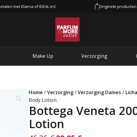
etalen met Klarna of IDEAL in3
Originele producten
Make Up
Verzorging
Home
/
Verzorging
/
Verzorging Dames
/
Lich
Body Lotion
Bottega Veneta 20
Lotion