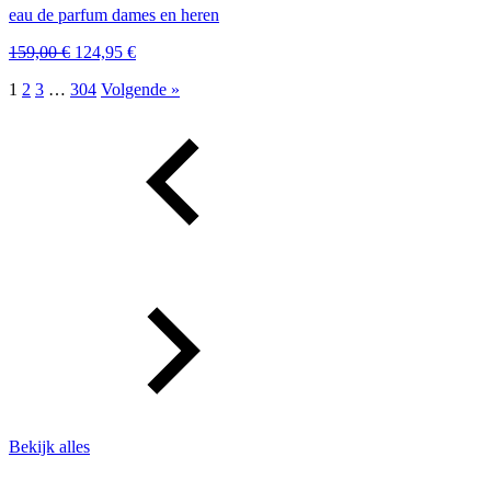
eau de parfum dames en heren
Oorspronkelijke
Huidige
159,00
€
124,95
€
prijs
prijs
1
2
3
…
304
Volgende »
was:
is:
159,00 €.
124,95 €.
Bekijk alles