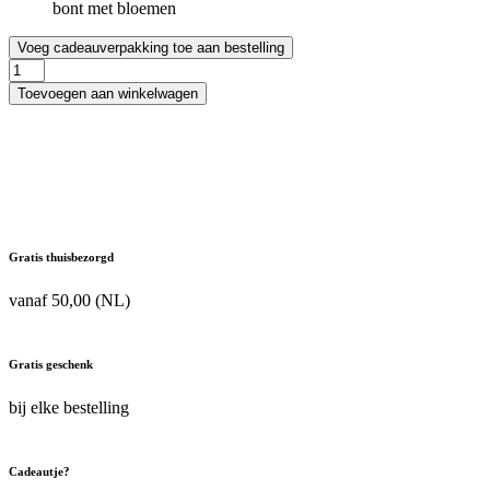
Voeg cadeauverpakking toe aan bestelling
Hollister
Pure
Toevoegen aan winkelwagen
Cali
236
ml
Body
Mist
aantal
Gratis thuisbezorgd
vanaf 50,00 (NL)
Gratis geschenk
bij elke bestelling
Cadeautje?