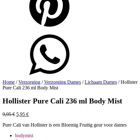
Home
/
Verzorging
/
Verzorging Dames
/
Lichaam Dames
/ Hollister
Pure Cali 236 ml Body Mist
Hollister Pure Cali 236 ml Body Mist
Oorspronkelijke
Huidige
9,95
€
5,95
€
prijs
prijs
Pure Cali van Hollister is een Bloemig Fruitig geur voor dames
was:
is:
9,95 €.
5,95 €.
bodymist