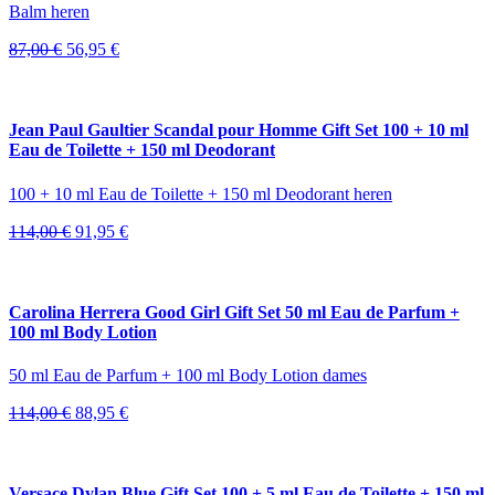
Balm heren
Oorspronkelijke
Huidige
87,00
€
56,95
€
prijs
prijs
was:
is:
87,00 €.
56,95 €.
Jean Paul Gaultier Scandal pour Homme Gift Set 100 + 10 ml
Eau de Toilette + 150 ml Deodorant
100 + 10 ml Eau de Toilette + 150 ml Deodorant heren
Oorspronkelijke
Huidige
114,00
€
91,95
€
prijs
prijs
was:
is:
114,00 €.
91,95 €.
Carolina Herrera Good Girl Gift Set 50 ml Eau de Parfum +
100 ml Body Lotion
50 ml Eau de Parfum + 100 ml Body Lotion dames
Oorspronkelijke
Huidige
114,00
€
88,95
€
prijs
prijs
was:
is:
114,00 €.
88,95 €.
Versace Dylan Blue Gift Set 100 + 5 ml Eau de Toilette + 150 ml