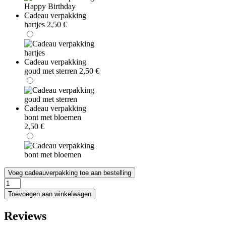
Cadeau verpakking
hartjes
2,50
€
Cadeau verpakking
goud met sterren
2,50
€
Cadeau verpakking
bont met bloemen
2,50
€
Voeg cadeauverpakking toe aan bestelling
Hollister
Pure
Toevoegen aan winkelwagen
Cali
236
Reviews
ml