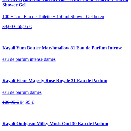
Shower Gel
100 + 5 ml Eau de Toilette + 150 ml Shower Gel heren
Oorspronkelijke
Huidige
89,00
€
66,95
€
prijs
prijs
was:
is:
89,00 €.
66,95 €.
Kayali Yum Boujee Marshmallow 81 Eau de Parfum Intense
eau de parfum intense dames
Kayali Fleur Majesty Rose Royale 31 Eau de Parfum
eau de parfum dames
Oorspronkelijke
Huidige
126,95
€
94,95
€
prijs
prijs
was:
is:
126,95 €.
94,95 €.
Kayali Oudgasm Milky Musk Oud 30 Eau de Parfum