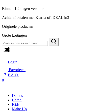
Binnen 1-2 dagen verstuurd
Achteraf betalen met Klarna of IDEAL in3
Originele producten
Grote kortingen
Zoeken
naar:
Login
Favorieten
F.A.Q.
0
Dames
Heren
Kids
Make Up