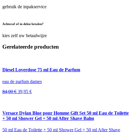
gebruik de inpakservice
Achteraf of in delen betalen?
kies zelf uw betaalwijze
Gerelateerde producten
Diesel Loverdose 75 ml Eau de Parfum
eau de parfum dames
Oorspronkelijke
Huidige
84,00
€
39,95
€
prijs
prijs
was:
is:
84,00 €.
39,95 €.
Versace Dylan Blue pour Homme Gift Set 50 ml Eau de Toilette
+ 50 ml Shower Gel + 50 ml After Shave Balm
50 ml Eau de Toilette + 50 ml Shower Gel + 50 ml After Shave