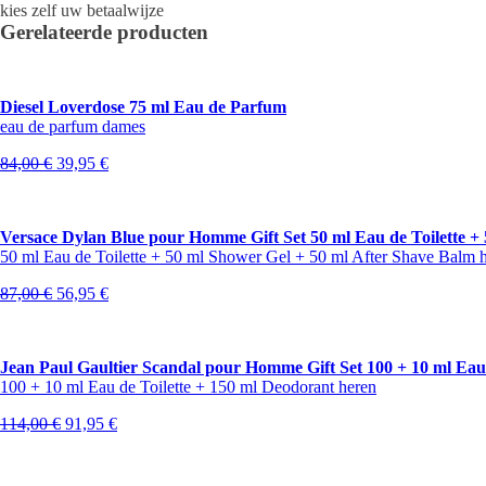
kies zelf uw betaalwijze
Gerelateerde producten
Diesel Loverdose 75 ml Eau de Parfum
eau de parfum dames
Oorspronkelijke
Huidige
84,00
€
39,95
€
prijs
prijs
was:
is:
84,00 €.
39,95 €.
Versace Dylan Blue pour Homme Gift Set 50 ml Eau de Toilette +
50 ml Eau de Toilette + 50 ml Shower Gel + 50 ml After Shave Balm 
Oorspronkelijke
Huidige
87,00
€
56,95
€
prijs
prijs
was:
is:
87,00 €.
56,95 €.
Jean Paul Gaultier Scandal pour Homme Gift Set 100 + 10 ml Eau 
100 + 10 ml Eau de Toilette + 150 ml Deodorant heren
Oorspronkelijke
Huidige
114,00
€
91,95
€
prijs
prijs
was:
is:
114,00 €.
91,95 €.