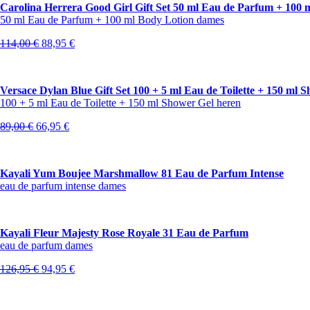
Carolina Herrera Good Girl Gift Set 50 ml Eau de Parfum + 100 
50 ml Eau de Parfum + 100 ml Body Lotion dames
Oorspronkelijke
Huidige
114,00
€
88,95
€
prijs
prijs
was:
is:
114,00 €.
88,95 €.
Versace Dylan Blue Gift Set 100 + 5 ml Eau de Toilette + 150 ml 
100 + 5 ml Eau de Toilette + 150 ml Shower Gel heren
Oorspronkelijke
Huidige
89,00
€
66,95
€
prijs
prijs
was:
is:
89,00 €.
66,95 €.
Kayali Yum Boujee Marshmallow 81 Eau de Parfum Intense
eau de parfum intense dames
Kayali Fleur Majesty Rose Royale 31 Eau de Parfum
eau de parfum dames
Oorspronkelijke
Huidige
126,95
€
94,95
€
prijs
prijs
was:
is:
126,95 €.
94,95 €.