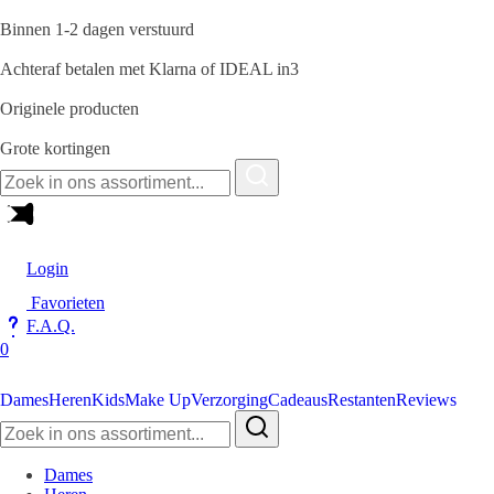
Binnen 1-2 dagen verstuurd
Achteraf betalen met Klarna of IDEAL in3
Originele producten
Grote kortingen
Zoeken
naar:
Login
Favorieten
F.A.Q.
0
Dames
Heren
Kids
Make Up
Verzorging
Cadeaus
Restanten
Reviews
Zoeken
naar:
Dames