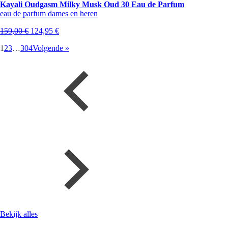
Kayali Oudgasm Milky Musk Oud 30 Eau de Parfum
eau de parfum dames en heren
Oorspronkelijke
Huidige
159,00
€
124,95
€
prijs
prijs
1
2
3
…
304
Volgende »
was:
is:
159,00 €.
124,95 €.
Bekijk alles