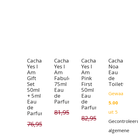
variaties.
Deze
optie
kan
gekozen
worden
op
Cacharel
Cacharel
Cacharel
Cacharel
Yes I
Yes I
Yes I
Noa
de
Am
Am
Am
Eau
Gift
Fabulous
Pink
de
productpagin
Set
75ml
First
Toilette
50ml
Eau
50ml
Gewaardeerd
+ 5ml
de
Eau
Eau
Parfum
de
5.00
de
Parfum
81,95
€
54,95
€
uit 5
Parfum
Oorspronkelijke
Huidige
82,95
€
39,95
€
Gecontroleer
Oorspronkelijke
Huidige
76,95
€
59,95
€
prijs
prijs
Oorspronkelijke
Huidige
algemene
prijs
prijs