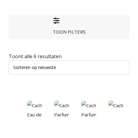
TOON FILTERS
Gesorteerd
Toont alle 6 resultaten
op
nieuwste
Dit
product
heeft
meerdere