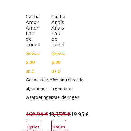
worden
worden
op
op
Cacharel
Cacharel
Amor
Anaïs
de
de
Amor
Anaïs
Eau
Eau
productpagina
productpagina
de
de
Toilette
Toilette
Gewaardeerd
Gewaardeerd
5.00
5.00
uit 5
uit 5
Gecontroleerde
Gecontroleerde
algemene
algemene
waarderingen
waarderingen
106,95
€
44,95
€
43,95
€
19,95
€
Oorspronkelijke
Huidige
Oorspronkelijke
Huidige
Opties
Opties
prijs
prijs
prijs
prijs