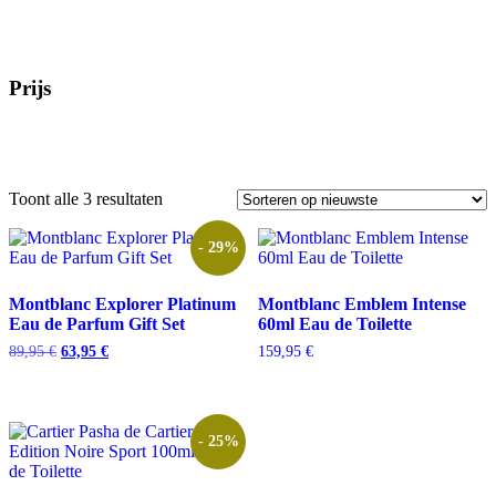
Product
Select content
Brand
Filter-
2
Prijs
Price
Reset
Range
Gesorteerd
Toont alle 3 resultaten
op
nieuwste
- 29%
Montblanc Explorer Platinum
Montblanc Emblem Intense
Eau de Parfum Gift Set
60ml Eau de Toilette
Oorspronkelijke
Huidige
89,95
€
63,95
€
159,95
€
prijs
prijs
was:
is:
89,95 €.
63,95 €.
- 25%