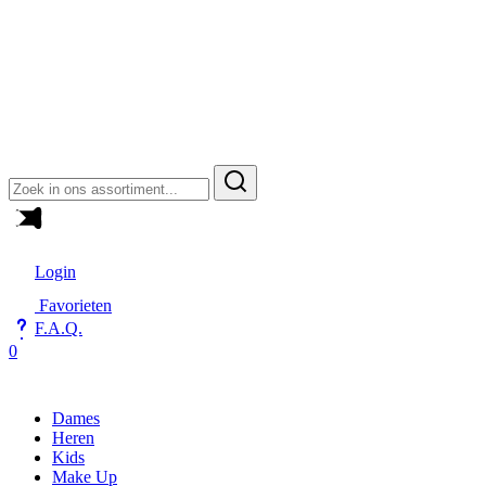
Zoeken
naar:
Login
Favorieten
F.A.Q.
0
Dames
Heren
Kids
Make Up