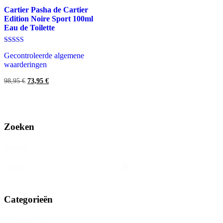
Cartier Pasha de Cartier
Edition Noire Sport 100ml
Eau de Toilette
Gewaardeerd
Gecontroleerde algemene
5.00
uit 5
waarderingen
Oorspronkelijke
Huidige
98,95
€
73,95
€
prijs
prijs
was:
is:
98,95 €.
73,95 €.
Zoeken
Search
Search
Search
Categorieën
Product