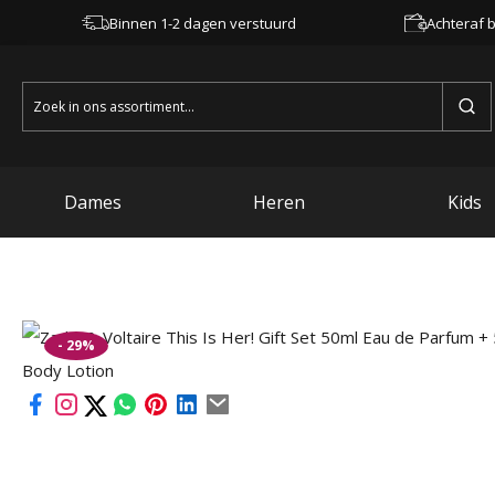
Binnen 1-2 dagen verstuurd
Achteraf b
Zoeken
naar:
Dames
Heren
Kids
- 29%