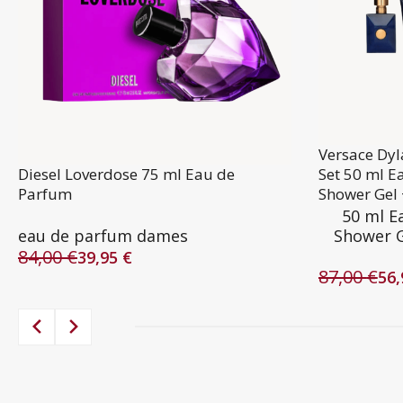
Versace Dy
Diesel Loverdose 75 ml Eau de
Set 50 ml E
Parfum
Shower Gel 
50 ml E
eau de parfum dames
Shower G
84,00
€
39,95
€
Oorspronkelijke
Huidige
87,00
€
56
prijs
prijs
Oorspronke
Huidige
was:
is:
prijs
prijs
84,00 €.
39,95 €.
was:
is:
87,00 €.
56,95 €.