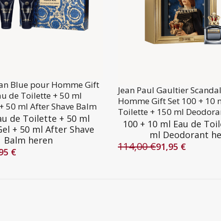
lan Blue pour Homme Gift
Jean Paul Gaultier Scanda
au de Toilette + 50 ml
Homme Gift Set 100 + 10 
+ 50 ml After Shave Balm
Toilette + 150 ml Deodora
au de Toilette + 50 ml
100 + 10 ml Eau de Toil
el + 50 ml After Shave
ml Deodorant h
Balm heren
114,00
€
91,95
€
Oorspronkelijke
Huidige
,95
€
lijke
prijs
prijs
was:
is:
114,00 €.
91,95 €.