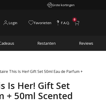
Grote kortingen
0
Login
Favorieten
F.A.Q.
Cadeaus
Restanten
Reviews
taire This Is Her! Gift Set 50ml Eau de Parfum +
s Is Her! Gift Set
m + 50ml Scented