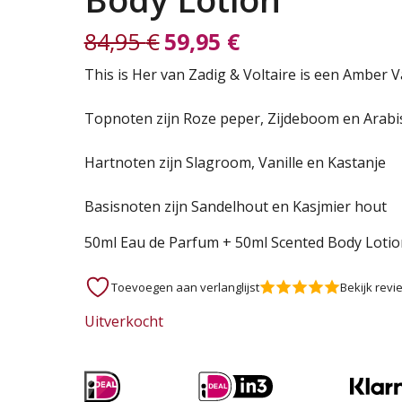
84,95
€
59,95
€
Oorspronkelijke
Huidige
This is Her van Zadig & Voltaire is een Amber V
prijs
prijs
Topnoten zijn Roze peper, Zijdeboom en Arabi
was:
is:
Hartnoten zijn Slagroom, Vanille en Kastanje
84,95 €.
59,95 €.
Basisnoten zijn Sandelhout en Kasjmier hout
50ml Eau de Parfum + 50ml Scented Body Lotio
Toevoegen aan verlanglijst
Bekijk revi
Uitverkocht