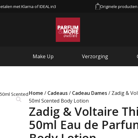
etalen met Klarna of IDEAL in3
Originele producten
Make Up
Verzorging
Home
/
Cadeaus
/
Cadeau Dames
/ Zadig & Vol
50ml Scented Body Lotion
Zadig & Voltaire Thi
50ml Eau de Parfu
Body Lotion