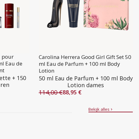
l pour
Carolina Herrera Good Girl Gift Set 50
ml Eau de
ml Eau de Parfum + 100 ml Body
nt
Lotion
ette + 150
50 ml Eau de Parfum + 100 ml Body
eren
Lotion dames
114,00
€
88,95
€
Oorspronkelijke
Huidige
prijs
prijs
was:
is:
Bekijk alles
114,00 €.
88,95 €.