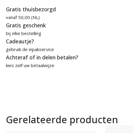
Mexx
Gratis thuisbezorgd
Lovesome
vanaf 50,00 (NL)
40ml
Gratis geschenk
Eau
de
bij elke bestelling
Toilette
Cadeautje?
aantal
gebruik de inpakservice
Achteraf of in delen betalen?
kies zelf uw betaalwijze
Gerelateerde producten