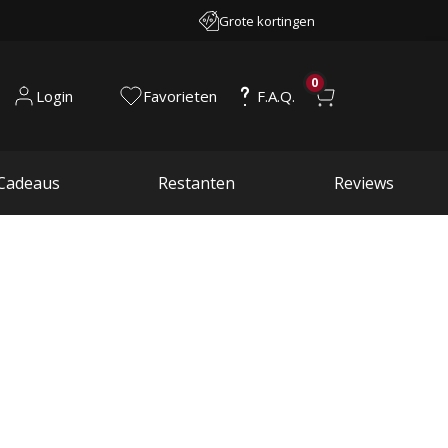
Grote kortingen
0
Login
Favorieten
F.A.Q.
Cadeaus
Restanten
Reviews