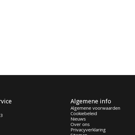
rvice
Algemene info
Algemene voorwaarden
Cookiebeleid
93
Nieuws
Over ons
Privacyverklaring
Sitemap