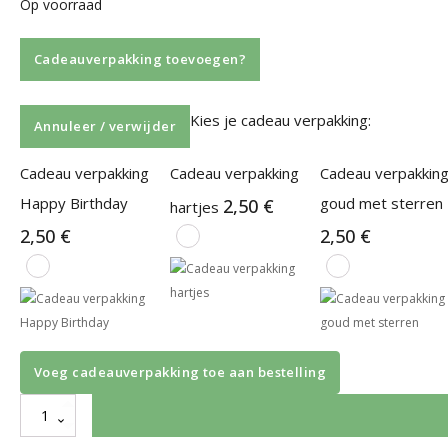
Op voorraad
Cadeauverpakking toevoegen?
Kies je cadeau verpakking:
Annuleer / verwijder
Cadeau verpakking
Cadeau verpakking
Cadeau verpakkin
Happy Birthday
goud met sterren
2,50
€
hartjes
2,50
€
2,50
€
Voeg cadeauverpakking toe aan bestelling
XX
By