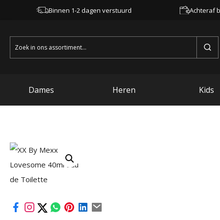
Binnen 1-2 dagen verstuurd
Achteraf b
Zoeken
naar:
Dames
Heren
Kids