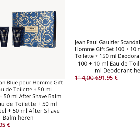
Jean Paul Gaultier Scanda
Homme Gift Set 100 + 10 
Toilette + 150 ml Deodora
100 + 10 ml Eau de Toil
ml Deodorant h
114,00
€
91,95
€
Oorspronkelijke
Huidige
lan Blue pour Homme Gift
prijs
prijs
au de Toilette + 50 ml
was:
is:
+ 50 ml After Shave Balm
114,00 €.
91,95 €.
au de Toilette + 50 ml
el + 50 ml After Shave
Balm heren
,95
€
lijke