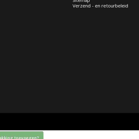
Verzend - en retourbeleid
lette
erpakking/dop ontbreekt!
 voorraad
akking toevoegen?
Withdraw from contract