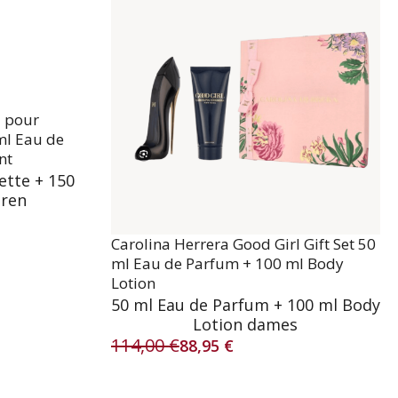
l pour
ml Eau de
nt
ette + 150
eren
Carolina Herrera Good Girl Gift Set 50
ml Eau de Parfum + 100 ml Body
Lotion
50 ml Eau de Parfum + 100 ml Body
Lotion dames
114,00
€
88,95
€
Oorspronkelijke
Huidige
prijs
prijs
was:
is: