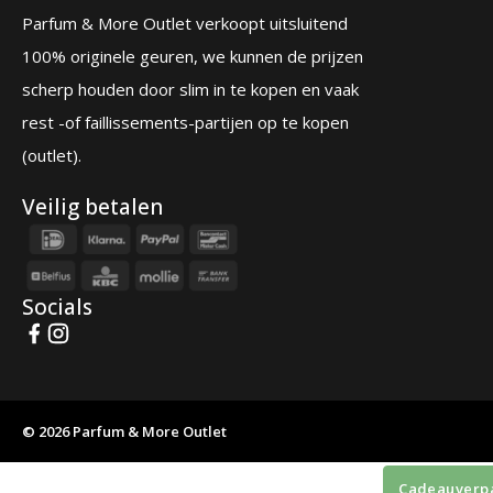
Parfum & More Outlet verkoopt uitsluitend
100% originele geuren, we kunnen de prijzen
scherp houden door slim in te kopen en vaak
rest -of faillissements-partijen op te kopen
(outlet).
Veilig betalen
Socials
XX By Mexx Lovesome 40ml Eau de Toi
40ml eau de toilette LET OP! dit betreft een volle restant, v
Op
© 2026 Parfum & More Outlet
Cadeauverp