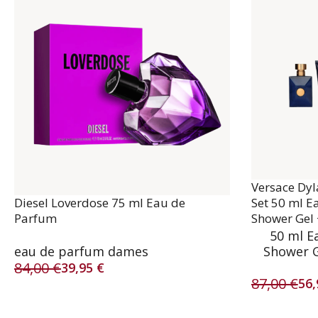
Versace Dy
Diesel Loverdose 75 ml Eau de
Set 50 ml E
Parfum
Shower Gel 
50 ml E
eau de parfum dames
Shower G
84,00
€
39,95
€
Oorspronkelijke
Huidige
87,00
€
56
prijs
prijs
Oorspronke
Huidige
was:
is:
prijs
prijs