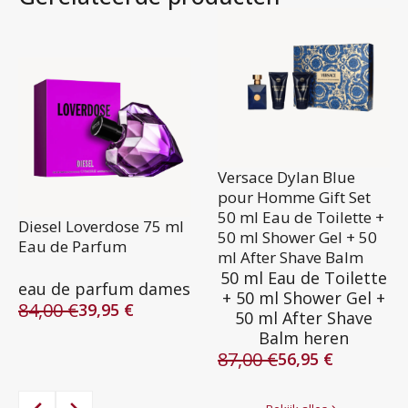
Versace Dylan Blue
pour Homme Gift Set
50 ml Eau de Toilette +
Diesel Loverdose 75 ml
50 ml Shower Gel + 50
Eau de Parfum
ml After Shave Balm
50 ml Eau de Toilette
eau de parfum dames
+ 50 ml Shower Gel +
84,00
€
39,95
€
50 ml After Shave
Oorspronkelijke
Huidige
Balm heren
prijs
prijs
87,00
€
was:
is:
56,95
€
Oorspronkelijke
Huidige
84,00 €.
39,95 €.
prijs
prijs
was:
is: