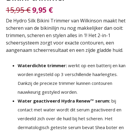
15,95
€
9,95
€
Oorspronkelijke
Huidige
De Hydro Silk Bikini Trimmer van Wilkinson maakt het
scheren van de bikinilijn nu nog makkelijker dan ooit:
prijs
prijs
trimmen, scheren en stylen alles in 1! Het 2-in-1
scheersysteem zorgt voor exacte contouren, een
was:
is:
aangenaam scheerresultaat en een zijde gladde huid.
15,95 €.
9,95 €.
Waterdichte trimmer:
werkt op een batterij en kan
worden ingesteld op 3 verschillende haarlengtes.
Dankzij de precieze trimmer kunnen contouren
nauwkeurig gestyled worden.
Water geactiveerd Hydra Renew™ serum:
bij
contact met water wordt dit serum geactiveerd en
verdeeld zich over de huid bij het scheren. Het
dermatologisch geteste serum bevat Shea boter en