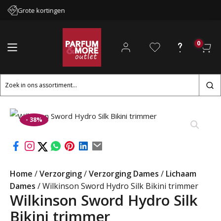
Grote kortingen
0
Zoeken
naar:
- 38%
Home
/
Verzorging
/
Verzorging Dames
/
Lichaam
Dames
/ Wilkinson Sword Hydro Silk Bikini trimmer
Wilkinson Sword Hydro Silk
Bikini trimmer