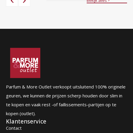
Bekijk alles
87,00 €.
56,95 €.
Parfum & More Outlet verkoopt uitsluitend 100% originele
geuren, we kunnen de prijzen scherp houden door slim in
te kopen en vaak rest -of faillissements-partijen op te
kopen (outlet).
Klantenservice
Contact