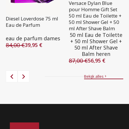
Versace Dylan Blue
pour Homme Gift Set
50 ml Eau de Toilette +
Diesel Loverdose 75 ml
50 ml Shower Gel + 50
Eau de Parfum
ml After Shave Balm
50 ml Eau de Toilette
eau de parfum dames
+ 50 ml Shower Gel +
84,00
€
39,95
€
50 ml After Shave
Oorspronkelijke
Huidige
Balm heren
prijs
prijs
87,00
€
was:
is:
56,95
€
Oorspronkelijke
Huidige
84,00 €.
39,95 €.
prijs
prijs
was:
is:
Bekijk alles
87,00 €.
56,95 €.