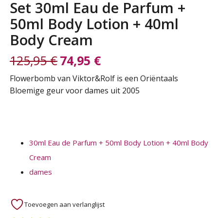
Set 30ml Eau de Parfum +
50ml Body Lotion + 40ml
Body Cream
125,95
€
74,95
€
Oorspronkelijke
Huidige
Flowerbomb van Viktor&Rolf is een Oriëntaals
Bloemige geur voor dames uit 2005
prijs
prijs
was:
is:
125,95 €.
74,95 €.
30ml Eau de Parfum + 50ml Body Lotion + 40ml Body
Cream
dames
Toevoegen aan verlanglijst