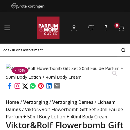
Grote kortingen
0
Zoeken
naar:
- 40%
Home
/
Verzorging
/
Verzorging Dames
/
Lichaam
Dames
/ Viktor&Rolf Flowerbomb Gift Set 30ml Eau de
Parfum + 50ml Body Lotion + 40ml Body Cream
Viktor&Rolf Flowerbomb Gift