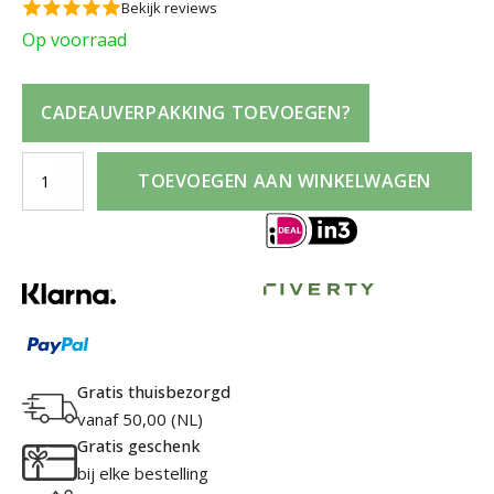
Bekijk reviews
Op voorraad
CADEAUVERPAKKING TOEVOEGEN?
Viktor&Rolf
TOEVOEGEN AAN WINKELWAGEN
Flowerbomb
Gift
Set
30ml
Eau
de
Parfum
+
Gratis thuisbezorgd
50ml
vanaf 50,00 (NL)
Body
Gratis geschenk
Lotion
bij elke bestelling
+