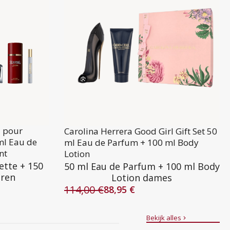
l pour
Carolina Herrera Good Girl Gift Set 50
ml Eau de
ml Eau de Parfum + 100 ml Body
nt
Lotion
ette + 150
50 ml Eau de Parfum + 100 ml Body
eren
Lotion dames
114,00
€
88,95
€
Oorspronkelijke
Huidige
prijs
prijs
was:
is:
Bekijk alles
114,00 €.
88,95 €.