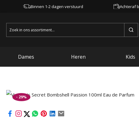
Binnen 1-2 dagen verstuurd
Achteraf b
Zoeken
naar:
Dames
Heren
Kids
- 29%