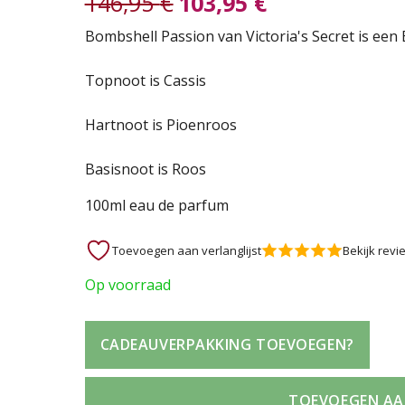
146,95
€
103,95
€
Oorspronkelijke
Huidige
Bombshell Passion van Victoria's Secret is ee
prijs
prijs
Topnoot is Cassis
was:
is:
Hartnoot is Pioenroos
146,95 €.
103,95 €.
Basisnoot is Roos
100ml eau de parfum
Toevoegen aan verlanglijst
Bekijk revi
Op voorraad
CADEAUVERPAKKING TOEVOEGEN?
TOEVOEGEN AA