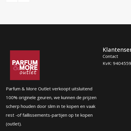
87,00 €.
56,95 €.
Klantense
Contact
KvK: 940455
Parfum & More Outlet verkoopt uitsluitend
100% originele geuren, we kunnen de prijzen
scherp houden door slim in te kopen en vaak
rest -of faillissements-partijen op te kopen
(outlet).