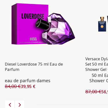
Versace Dy
Diesel Loverdose 75 ml Eau de
Set 50 ml E
Parfum
Shower Gel 
50 ml E
eau de parfum dames
Shower G
84,00
€
39,95
€
Oorspronkelijke
Huidige
87,00
€
56
prijs
prijs
Oorspronke
Huidige
was:
is:
prijs
prijs
84,00 €.
39,95 €.
was:
is: