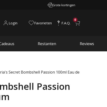
Grote kortingen
0
Login
Favorieten
F.A.Q.
Cadeaus
Restanten
Reviews
oria's Secret Bombshell Passion 100ml Eau de
ombshell Passion
um