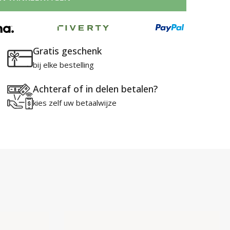
100ml
Eau
de
Parfum
Gratis geschenk
aantal
bij elke bestelling
Achteraf of in delen betalen?
kies zelf uw betaalwijze