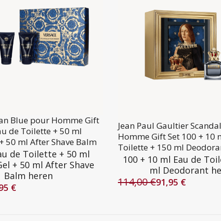
lan Blue pour Homme Gift
Jean Paul Gaultier Scanda
au de Toilette + 50 ml
Homme Gift Set 100 + 10 
+ 50 ml After Shave Balm
Toilette + 150 ml Deodora
au de Toilette + 50 ml
100 + 10 ml Eau de Toil
el + 50 ml After Shave
ml Deodorant h
Balm heren
114,00
€
91,95
€
Oorspronkelijke
Huidige
,95
€
lijke
prijs
prijs
was:
is:
114,00 €.
91,95 €.