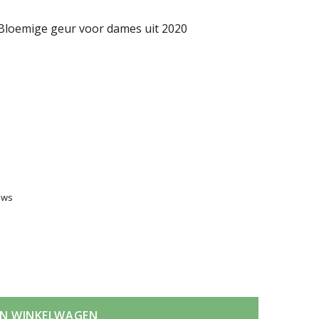
n Bloemige geur voor dames uit 2020
ews
Victoria's
Secret
Bombshell
N WINKELWAGEN
Passion