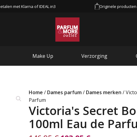
etalen met Klarna of IDEAL in3
Originele producten
Make Up
Verzorging
Home
/
Dames parfum
/
Dames merken
/ Vict
Parfum
Victoria's Secret B
100ml Eau de Parf