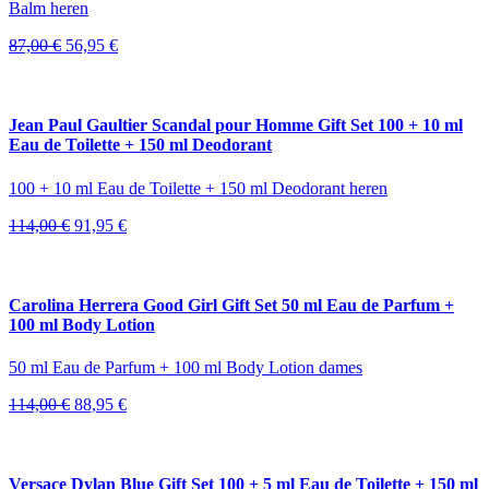
Balm heren
Oorspronkelijke
Huidige
87,00
€
56,95
€
prijs
prijs
was:
is:
87,00 €.
56,95 €.
Jean Paul Gaultier Scandal pour Homme Gift Set 100 + 10 ml
Eau de Toilette + 150 ml Deodorant
100 + 10 ml Eau de Toilette + 150 ml Deodorant heren
Oorspronkelijke
Huidige
114,00
€
91,95
€
prijs
prijs
was:
is:
114,00 €.
91,95 €.
Carolina Herrera Good Girl Gift Set 50 ml Eau de Parfum +
100 ml Body Lotion
50 ml Eau de Parfum + 100 ml Body Lotion dames
Oorspronkelijke
Huidige
114,00
€
88,95
€
prijs
prijs
was:
is:
114,00 €.
88,95 €.
Versace Dylan Blue Gift Set 100 + 5 ml Eau de Toilette + 150 ml