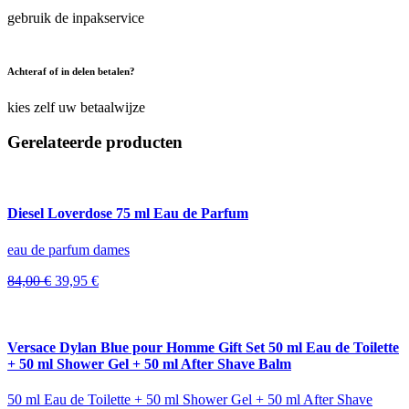
gebruik de inpakservice
Achteraf of in delen betalen?
kies zelf uw betaalwijze
Gerelateerde producten
Diesel Loverdose 75 ml Eau de Parfum
eau de parfum dames
Oorspronkelijke
Huidige
84,00
€
39,95
€
prijs
prijs
was:
is:
84,00 €.
39,95 €.
Versace Dylan Blue pour Homme Gift Set 50 ml Eau de Toilette
+ 50 ml Shower Gel + 50 ml After Shave Balm
50 ml Eau de Toilette + 50 ml Shower Gel + 50 ml After Shave