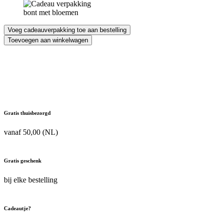
Voeg cadeauverpakking toe aan bestelling
Van
Toevoegen aan winkelwagen
Gils
His
Aura
100
ml
Eau
de
Toilette
Gratis thuisbezorgd
aantal
vanaf 50,00 (NL)
Gratis geschenk
bij elke bestelling
Cadeautje?