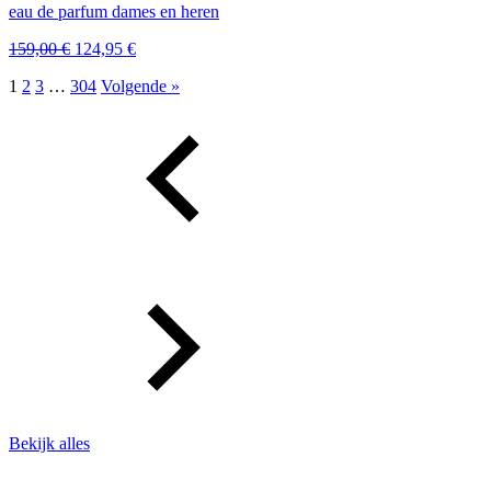
eau de parfum dames en heren
Oorspronkelijke
Huidige
159,00
€
124,95
€
prijs
prijs
1
2
3
…
304
Volgende »
was:
is:
159,00 €.
124,95 €.
Bekijk alles