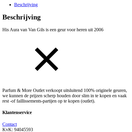
Beschrijving
ml
Eau
de
Beschrijving
Toilette
aantal
His Aura van Van Gils is een geur voor heren uit 2006
Parfum & More Outlet verkoopt uitsluitend 100% originele geuren,
we kunnen de prijzen scherp houden door slim in te kopen en vaak
rest -of faillissements-partijen op te kopen (outlet).
Klantenservice
Contact
KvK: 94045593