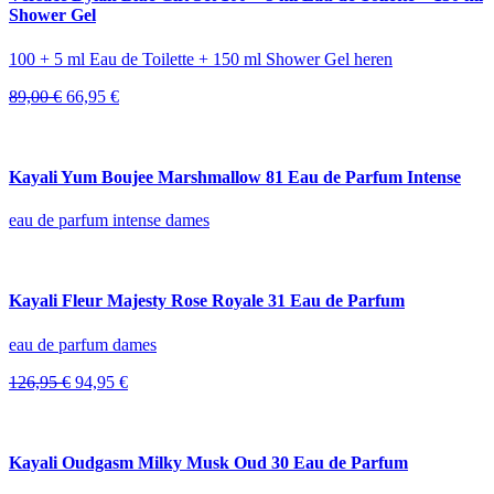
Shower Gel
100 + 5 ml Eau de Toilette + 150 ml Shower Gel heren
Oorspronkelijke
Huidige
89,00
€
66,95
€
prijs
prijs
was:
is:
89,00 €.
66,95 €.
Kayali Yum Boujee Marshmallow 81 Eau de Parfum Intense
eau de parfum intense dames
Kayali Fleur Majesty Rose Royale 31 Eau de Parfum
eau de parfum dames
Oorspronkelijke
Huidige
126,95
€
94,95
€
prijs
prijs
was:
is:
126,95 €.
94,95 €.
Kayali Oudgasm Milky Musk Oud 30 Eau de Parfum