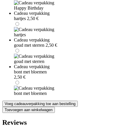
Cadeau verpakking
hartjes
2,50
€
Cadeau verpakking
goud met sterren
2,50
€
Cadeau verpakking
bont met bloemen
2,50
€
Voeg cadeauverpakking toe aan bestelling
Van
Toevoegen aan winkelwagen
Gils
His
Reviews
Aura
100