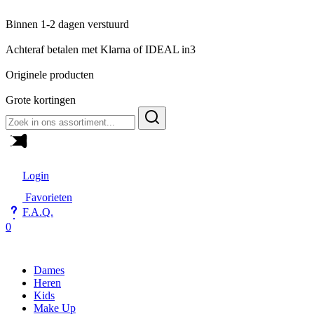
Binnen 1-2 dagen verstuurd
Achteraf betalen met Klarna of IDEAL in3
Originele producten
Grote kortingen
Zoeken
naar:
Login
Favorieten
F.A.Q.
0
Dames
Heren
Kids
Make Up