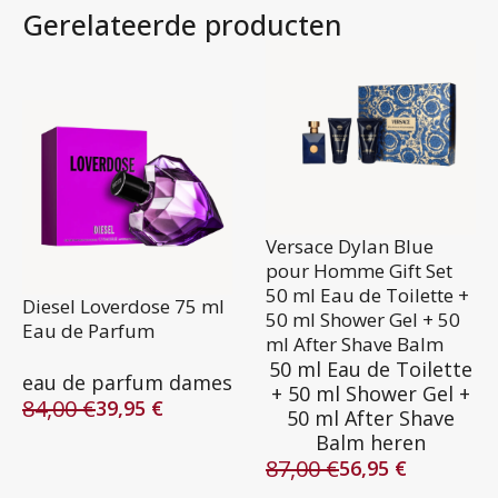
Gerelateerde producten
Versace Dylan Blue
pour Homme Gift Set
50 ml Eau de Toilette +
Diesel Loverdose 75 ml
50 ml Shower Gel + 50
Eau de Parfum
ml After Shave Balm
50 ml Eau de Toilette
eau de parfum dames
+ 50 ml Shower Gel +
84,00
€
39,95
€
50 ml After Shave
Oorspronkelijke
Huidige
Balm heren
prijs
prijs
87,00
€
was:
is:
56,95
€
Oorspronkelijke
Huidige
84,00 €.
39,95 €.