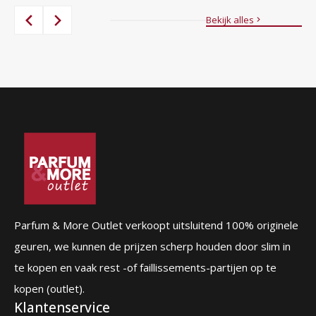
prijs
prijs
was:
is:
Bekijk alles
87,00 €.
56,95 €.
Parfum & More Outlet verkoopt uitsluitend 100% originele
geuren, we kunnen de prijzen scherp houden door slim in
te kopen en vaak rest -of faillissements-partijen op te
kopen (outlet).
Klantenservice