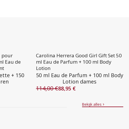
l pour
Carolina Herrera Good Girl Gift Set 50
ml Eau de
ml Eau de Parfum + 100 ml Body
nt
Lotion
ette + 150
50 ml Eau de Parfum + 100 ml Body
eren
Lotion dames
114,00
€
88,95
€
Oorspronkelijke
Huidige
prijs
prijs
was:
is:
Bekijk alles
114,00 €.
88,95 €.