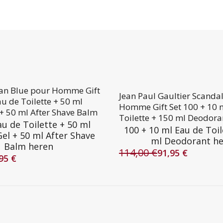
lan Blue pour Homme Gift
Jean Paul Gaultier Scanda
au de Toilette + 50 ml
Homme Gift Set 100 + 10 
+ 50 ml After Shave Balm
Toilette + 150 ml Deodora
au de Toilette + 50 ml
100 + 10 ml Eau de Toil
el + 50 ml After Shave
ml Deodorant h
Balm heren
114,00
€
91,95
€
Oorspronkelijke
Huidige
,95
€
lijke
prijs
prijs
was:
is:
114,00 €.
91,95 €.