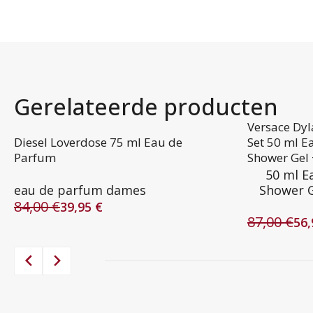
Gerelateerde producten
Versace Dy
Diesel Loverdose 75 ml Eau de
Set 50 ml E
Parfum
Shower Gel 
50 ml E
eau de parfum dames
Shower G
84,00
€
39,95
€
Oorspronkelijke
Huidige
87,00
€
56
prijs
prijs
Oorspronke
Huidige
was:
is:
prijs
prijs
84,00 €.
39,95 €.
was:
is:
87,00 €.
56,95 €.