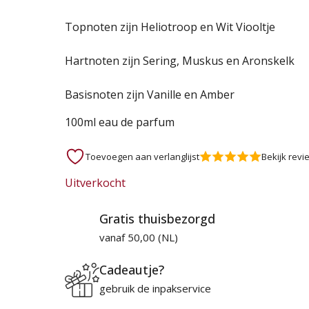
prijs
prijs
Topnoten zijn Heliotroop en Wit Viooltje
was:
is:
Hartnoten zijn Sering, Muskus en Aronskelk
120,95 €.
45,95 €.
Basisnoten zijn Vanille en Amber
100ml eau de parfum
Toevoegen aan verlanglijst
Bekijk revi
Uitverkocht
Gratis thuisbezorgd
vanaf 50,00 (NL)
Cadeautje?
gebruik de inpakservice