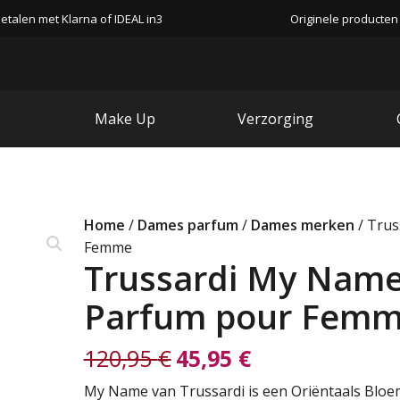
etalen met Klarna of IDEAL in3
Originele producten
Make Up
Verzorging
Home
/
Dames parfum
/
Dames merken
/ Trus
Femme
Trussardi My Name
Parfum pour Fem
120,95
€
45,95
€
Oorspronkelijke
Huidige
My Name van Trussardi is een Oriëntaals Bloe