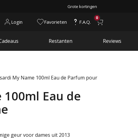
Grote kortingen
0
Login
Favorieten
F.A.Q.
Cadeaus
Restanten
Reviews
sardi My Name 100ml Eau de Parfum pour
 100ml Eau de
me
mige geur voor dames uit 2013