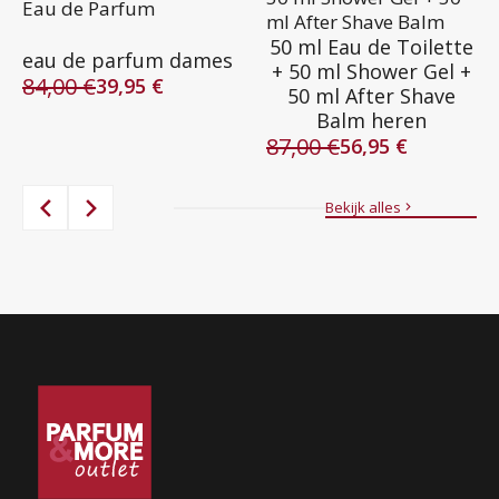
Eau de Parfum
ml After Shave Balm
50 ml Eau de Toilette
eau de parfum dames
+ 50 ml Shower Gel +
84,00
€
39,95
€
50 ml After Shave
Oorspronkelijke
Huidige
Balm heren
prijs
prijs
87,00
€
was:
is:
56,95
€
Oorspronkelijke
Huidige
84,00 €.
39,95 €.
prijs
prijs
was:
is:
Bekijk alles
87,00 €.
56,95 €.