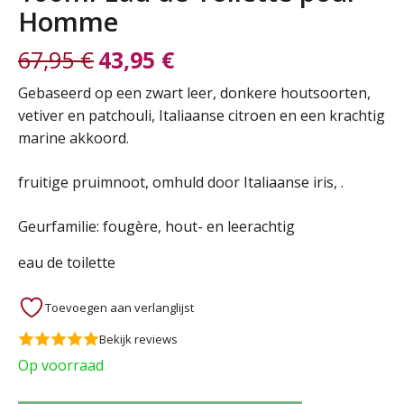
Homme
67,95
€
43,95
€
Oorspronkelijke
Huidige
Gebaseerd op een zwart leer, donkere houtsoorten,
vetiver en patchouli, Italiaanse citroen en een krachtig
prijs
prijs
marine akkoord.
was:
is:
fruitige pruimnoot, omhuld door Italiaanse iris, .
67,95 €.
43,95 €.
Geurfamilie: fougère, hout- en leerachtig
eau de toilette
Toevoegen aan verlanglijst
Bekijk reviews
Op voorraad