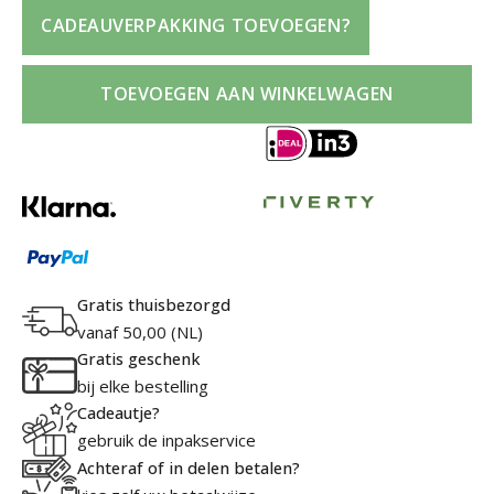
Tru
CADEAUVERPAKKING TOEVOEGEN?
Bla
Ext
TOEVOEGEN AAN WINKELWAGEN
100
Eau
de
Toi
pou
Ho
aan
Gratis thuisbezorgd
vanaf 50,00 (NL)
Gratis geschenk
bij elke bestelling
Cadeautje?
gebruik de inpakservice
Achteraf of in delen betalen?