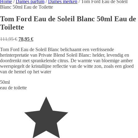
Home
/
Dames parfum
/
Dames merken
/ Tom Ford Eau de Soleil
Blanc 50ml Eau de Toilette
Tom Ford Eau de Soleil Blanc 50ml Eau de
Toilette
Oorspronkelijke
Huidige
111,95
€
78,95
€
prijs
prijs
Tom Ford Eau de Soleil Blanc belichaamt een verfrissende
was:
is:
herinterpretatie van Private Blend Soleil Blanc: helder, levendig en
111,95 €.
78,95 €.
doordrenkt met sprankelende citrus. De warmte van bloemige amber
weerspiegelt de kristallijne reflectie van de witte zon, zoals een gloed
van de hemel op het water
50ml
eau de toilette