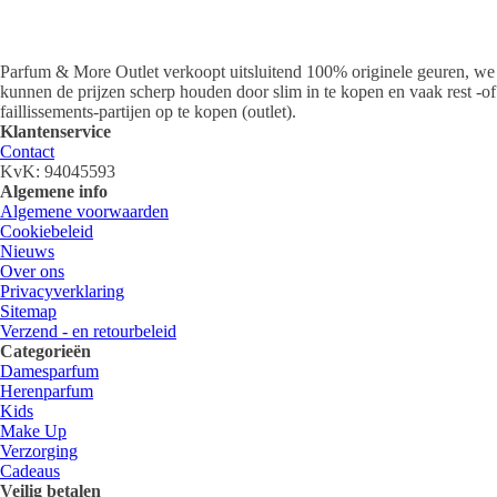
Parfum & More Outlet verkoopt uitsluitend 100% originele geuren, we
kunnen de prijzen scherp houden door slim in te kopen en vaak rest -of
faillissements-partijen op te kopen (outlet).
Klantenservice
Contact
KvK: 94045593
Algemene info
Algemene voorwaarden
Cookiebeleid
Nieuws
Over ons
Privacyverklaring
Sitemap
Verzend - en retourbeleid
Categorieën
Damesparfum
Herenparfum
Kids
Make Up
Verzorging
Cadeaus
Veilig betalen