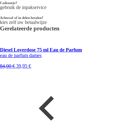
Cadeautje?
gebruik de inpakservice
Achteraf of in delen betalen?
kies zelf uw betaalwijze
Gerelateerde producten
Diesel Loverdose 75 ml Eau de Parfum
eau de parfum dames
Oorspronkelijke
Huidige
84,00
€
39,95
€
prijs
prijs
was:
is:
84,00 €.
39,95 €.