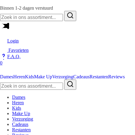
Binnen 1-2 dagen verstuurd
Zoeken
naar:
Login
Favorieten
F.A.Q.
0
Dames
Heren
Kids
Make Up
Verzorging
Cadeaus
Restanten
Reviews
Zoeken
naar:
Dames
Heren
Kids
Make Up
Verzorging
Cadeaus
Restanten