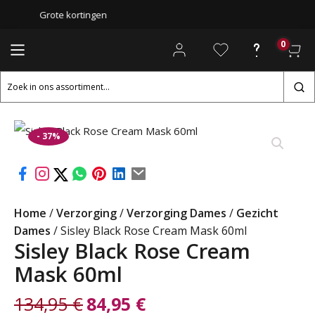
Grote kortingen
0
Zoeken
naar:
- 37%
Home
/
Verzorging
/
Verzorging Dames
/
Gezicht
Dames
/ Sisley Black Rose Cream Mask 60ml
Sisley Black Rose Cream
Mask 60ml
134,95
€
84,95
€