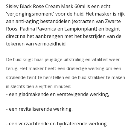
Oorspronkelijke
Huidige
Sisley Black Rose Cream Mask 60ml is een echt
'verjongingsmoment' voor de huid. Het masker is rijk
prijs
prijs
aan anti-aging bestanddelen (extracten van Zwarte
Roos, Padina Pavonica en Lampionplant) en begint
was:
is:
direct na het aanbrengen met het bestrijden van de
tekenen van vermoeidheid.
134,95 €.
84,95 €.
De huid krijgt haar jeugdige uitstraling en vitaliteit weer
terug. Het masker heeft een drieledige werking om een
stralende teint te herstellen en de huid strakker te maken
in slechts tien à vijftien minuten:
- een gladmakende en verstevigende werking,
- een revitaliserende werking,
- een verzachtende en hydraterende werking.