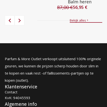
Balm heren
prijs
prijs
87,00
€
was:
is:
56,95
€
Oorspronkelijke
Huidige
84,00 €.
39,95 €.
prijs
prijs
was:
is:
Bekijk alles
87,00 €.
56,95 €.
Parfum & More Outlet verkoopt uitsluitend 100% originele
geuren, we kunnen de prijzen scherp houden door slim in
te kopen en vaak rest -of faillissements-partijen op te
kopen (outlet).
Klantenservice
Contact
KvK: 94045593
Algemene info