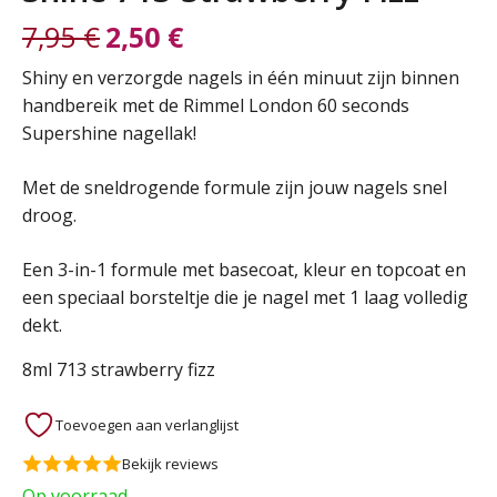
7,95
€
2,50
€
Oorspronkelijke
Huidige
Shiny en verzorgde nagels in één minuut zijn binnen
handbereik met de Rimmel London 60 seconds
prijs
prijs
Supershine nagellak!
was:
is:
Met de sneldrogende formule zijn jouw nagels snel
droog.
7,95 €.
2,50 €.
Een 3-in-1 formule met basecoat, kleur en topcoat en
een speciaal borsteltje die je nagel met 1 laag volledig
dekt.
8ml 713 strawberry fizz
Toevoegen aan verlanglijst
Bekijk reviews
Op voorraad