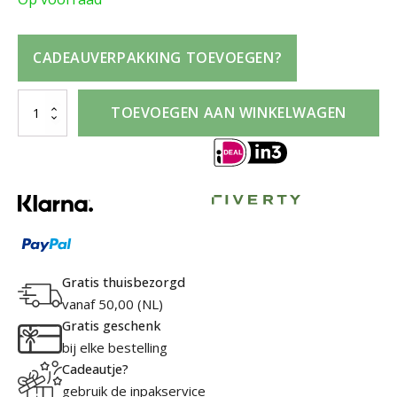
CADEAUVERPAKKING TOEVOEGEN?
Rimmel
TOEVOEGEN AAN WINKELWAGEN
60
Seconds
Super
Shine
713
Strawberry
Fizz
aantal
Gratis thuisbezorgd
vanaf 50,00 (NL)
Gratis geschenk
bij elke bestelling
Cadeautje?
gebruik de inpakservice