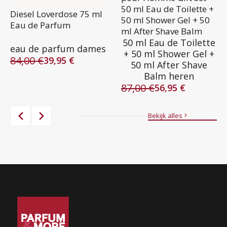
50 ml Eau de Toilette +
Diesel Loverdose 75 ml
50 ml Shower Gel + 50
Eau de Parfum
ml After Shave Balm
50 ml Eau de Toilette
eau de parfum dames
+ 50 ml Shower Gel +
84,00
€
39,95
€
50 ml After Shave
Oorspronkelijke
Huidige
Balm heren
prijs
prijs
87,00
€
was:
is:
56,95
€
Oorspronkelijke
Huidige
84,00 €.
39,95 €.
prijs
prijs
was:
is:
Bekijk alles
87,00 €.
56,95 €.