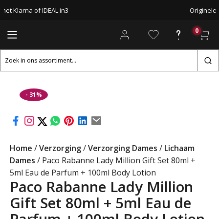
met Klarna of IDEAL in3
Originele
0
Zoeken
naar:
- 31%
Home
/
Verzorging
/
Verzorging Dames
/
Lichaam
Dames
/ Paco Rabanne Lady Million Gift Set 80ml +
5ml Eau de Parfum + 100ml Body Lotion
Paco Rabanne Lady Million
Gift Set 80ml + 5ml Eau de
Parfum + 100ml Body Lotion