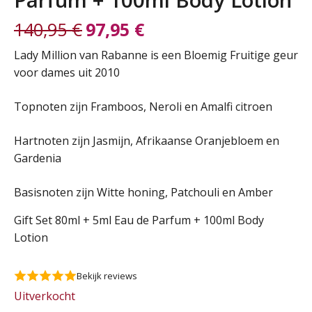
140,95
€
97,95
€
Oorspronkelijke
Huidige
Lady Million van Rabanne is een Bloemig Fruitige geur
voor dames uit 2010
prijs
prijs
Topnoten zijn Framboos, Neroli en Amalfi citroen
was:
is:
Hartnoten zijn Jasmijn, Afrikaanse Oranjebloem en
140,95 €.
97,95 €.
Gardenia
Basisnoten zijn Witte honing, Patchouli en Amber
Gift Set 80ml + 5ml Eau de Parfum + 100ml Body
Lotion
Bekijk reviews
Uitverkocht