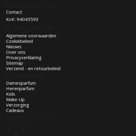
Klantenservice
Contact
KvK: 94045593
Algemene info
Algemene voorwaarden
Cookiebeleid
Nieuws
Over ons
Privacyverklaring
Sitemap
Verzend - en retourbeleid
Categorieën
Damesparfum
Herenparfum
Kids
Make Up
Verzorging
Cadeaus
Veilig betalen
Socials