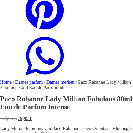
Home
/
Dames parfum
/
Dames merken
/ Paco Rabanne Lady Million
Fabulous 80ml Eau de Parfum Intense
Paco Rabanne Lady Million Fabulous 80ml
Eau de Parfum Intense
Oorspronkelijke
Huidige
122,95
€
79,95
€
prijs
prijs
Lady Million Fabulous van Paco Rabanne is een Oriëntaals Bloemige
was:
is: