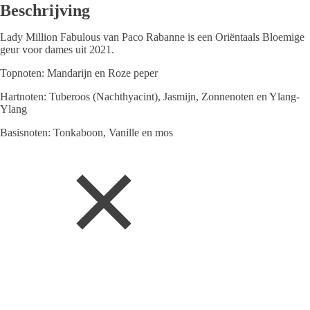
Beschrijving
Lady Million Fabulous van Paco Rabanne is een Oriëntaals Bloemige
geur voor dames uit 2021.
Topnoten: Mandarijn en Roze peper
Hartnoten: Tuberoos (Nachthyacint), Jasmijn, Zonnenoten en Ylang-
Ylang
Basisnoten: Tonkaboon, Vanille en mos
Parfum & More Outlet verkoopt uitsluitend 100% originele geuren, we
kunnen de prijzen scherp houden door slim in te kopen en vaak rest -of
faillissements-partijen op te kopen (outlet).