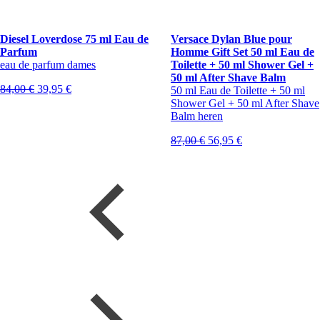
Diesel Loverdose 75 ml Eau de
Versace Dylan Blue pour
Parfum
Homme Gift Set 50 ml Eau de
eau de parfum dames
Toilette + 50 ml Shower Gel +
50 ml After Shave Balm
Oorspronkelijke
Huidige
84,00
€
39,95
€
50 ml Eau de Toilette + 50 ml
prijs
prijs
Shower Gel + 50 ml After Shave
was:
is:
Balm heren
84,00 €.
39,95 €.
Oorspronkelijke
Huidige
87,00
€
56,95
€
prijs
prijs
was:
is:
87,00 €.
56,95 €.