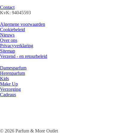
Klantenservice
Contact
KvK: 94045593
Algemene info
Algemene voorwaarden
Cookiebeleid
Nieuws
Over ons
Privacyverklaring
Sitemap
Verzend - en retourbeleid
Categorieën
Damesparfum
Herenparfum
Kids
Make Up
Verzorging
Cadeaus
Veilig betalen
Socials
© 2026 Parfum & More Outlet