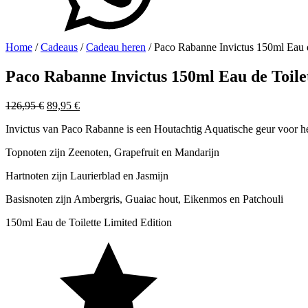
Home
/
Cadeaus
/
Cadeau heren
/ Paco Rabanne Invictus 150ml Eau d
Paco Rabanne Invictus 150ml Eau de Toile
Oorspronkelijke
Huidige
126,95
€
89,95
€
prijs
prijs
Invictus van Paco Rabanne is een Houtachtig Aquatische geur voor he
was:
is:
126,95 €.
89,95 €.
Topnoten zijn Zeenoten, Grapefruit en Mandarijn
Hartnoten zijn Laurierblad en Jasmijn
Basisnoten zijn Ambergris, Guaiac hout, Eikenmos en Patchouli
150ml Eau de Toilette Limited Edition