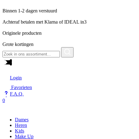
Binnen 1-2 dagen verstuurd
Achteraf betalen met Klarna of IDEAL in3
Originele producten
Grote kortingen
Zoeken
naar:
Login
Favorieten
F.A.Q.
0
Dames
Heren
Kids
Make Up