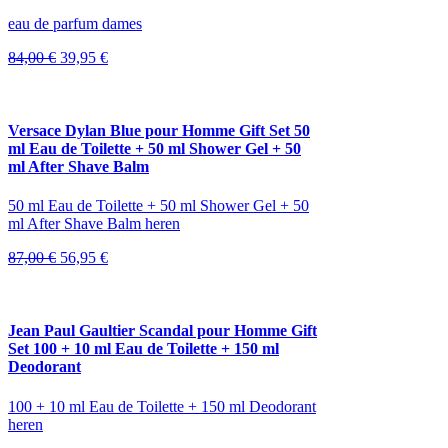
eau de parfum dames
Oorspronkelijke
Huidige
84,00
€
39,95
€
prijs
prijs
was:
is:
84,00 €.
39,95 €.
Versace Dylan Blue pour Homme Gift Set 50
ml Eau de Toilette + 50 ml Shower Gel + 50
ml After Shave Balm
50 ml Eau de Toilette + 50 ml Shower Gel + 50
ml After Shave Balm heren
Oorspronkelijke
Huidige
87,00
€
56,95
€
prijs
prijs
was:
is:
87,00 €.
56,95 €.
Jean Paul Gaultier Scandal pour Homme Gift
Set 100 + 10 ml Eau de Toilette + 150 ml
Deodorant
100 + 10 ml Eau de Toilette + 150 ml Deodorant
heren