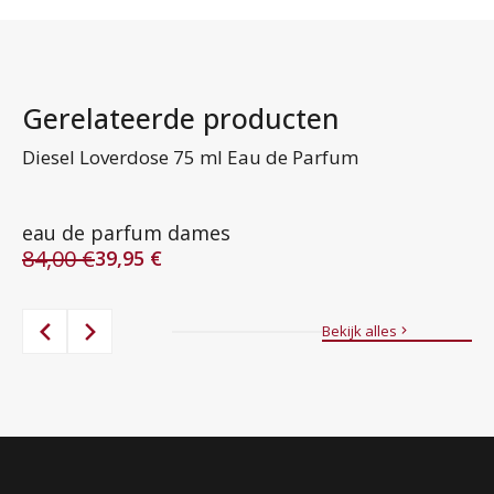
Gerelateerde producten
Ve
Diesel Loverdose 75 ml Eau de Parfum
de
B
5
eau de parfum dames
84,00
€
39,95
€
Oorspronkelijke
Huidige
8
Oo
Hu
prijs
prijs
pr
pr
was:
is:
wa
is:
Bekijk alles
84,00 €.
39,95 €.
87
56