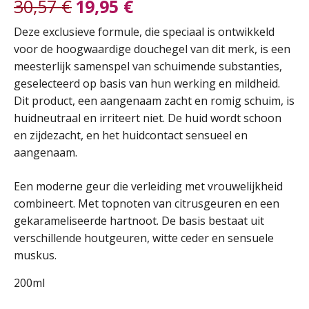
30,57
€
19,95
€
Oorspronkelijke
Huidige
Deze exclusieve formule, die speciaal is ontwikkeld
voor de hoogwaardige douchegel van dit merk, is een
prijs
prijs
meesterlijk samenspel van schuimende substanties,
geselecteerd op basis van hun werking en mildheid.
was:
is:
Dit product, een aangenaam zacht en romig schuim, is
huidneutraal en irriteert niet. De huid wordt schoon
30,57 €.
19,95 €.
en zijdezacht, en het huidcontact sensueel en
aangenaam.
Een moderne geur die verleiding met vrouwelijkheid
combineert. Met topnoten van citrusgeuren en een
gekarameliseerde hartnoot. De basis bestaat uit
verschillende houtgeuren, witte ceder en sensuele
muskus.
200ml