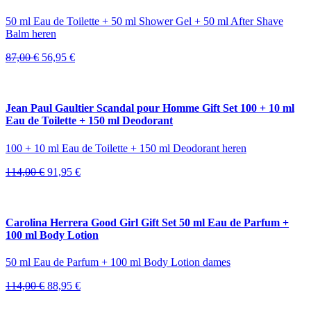
50 ml Eau de Toilette + 50 ml Shower Gel + 50 ml After Shave
Balm heren
Oorspronkelijke
Huidige
87,00
€
56,95
€
prijs
prijs
was:
is:
87,00 €.
56,95 €.
Jean Paul Gaultier Scandal pour Homme Gift Set 100 + 10 ml
Eau de Toilette + 150 ml Deodorant
100 + 10 ml Eau de Toilette + 150 ml Deodorant heren
Oorspronkelijke
Huidige
114,00
€
91,95
€
prijs
prijs
was:
is:
114,00 €.
91,95 €.
Carolina Herrera Good Girl Gift Set 50 ml Eau de Parfum +
100 ml Body Lotion
50 ml Eau de Parfum + 100 ml Body Lotion dames
Oorspronkelijke
Huidige
114,00
€
88,95
€
prijs
prijs
was:
is: