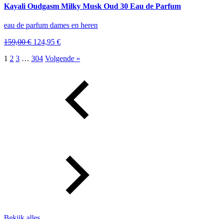
Kayali Oudgasm Milky Musk Oud 30 Eau de Parfum
eau de parfum dames en heren
Oorspronkelijke
Huidige
159,00
€
124,95
€
prijs
prijs
1
2
3
…
304
Volgende »
was:
is:
159,00 €.
124,95 €.
Bekijk alles