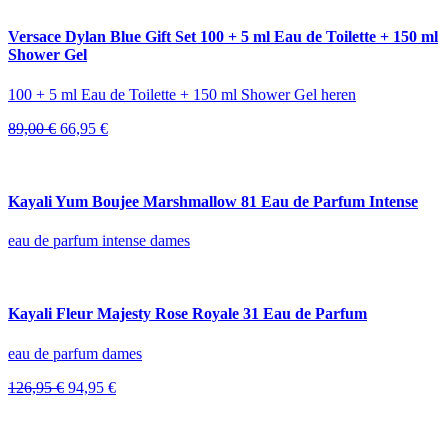
114,00 €.
88,95 €.
Versace Dylan Blue Gift Set 100 + 5 ml Eau de Toilette + 150 ml
Shower Gel
100 + 5 ml Eau de Toilette + 150 ml Shower Gel heren
Oorspronkelijke
Huidige
89,00
€
66,95
€
prijs
prijs
was:
is:
89,00 €.
66,95 €.
Kayali Yum Boujee Marshmallow 81 Eau de Parfum Intense
eau de parfum intense dames
Kayali Fleur Majesty Rose Royale 31 Eau de Parfum
eau de parfum dames
Oorspronkelijke
Huidige
126,95
€
94,95
€
prijs
prijs
was:
is:
126,95 €.
94,95 €.