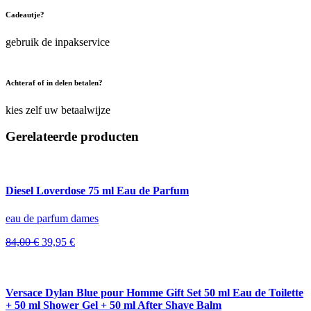
Cadeautje?
gebruik de inpakservice
Achteraf of in delen betalen?
kies zelf uw betaalwijze
Gerelateerde producten
Diesel Loverdose 75 ml Eau de Parfum
eau de parfum dames
Oorspronkelijke
Huidige
84,00
€
39,95
€
prijs
prijs
was:
is:
84,00 €.
39,95 €.
Versace Dylan Blue pour Homme Gift Set 50 ml Eau de Toilette
+ 50 ml Shower Gel + 50 ml After Shave Balm