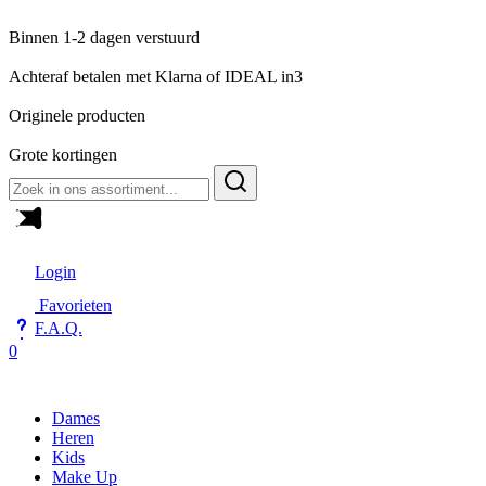
Binnen 1-2 dagen verstuurd
Achteraf betalen met Klarna of IDEAL in3
Originele producten
Grote kortingen
Zoeken
naar:
Login
Favorieten
F.A.Q.
0
Dames
Heren
Kids
Make Up