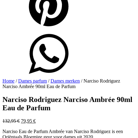
Home
/
Dames parfum
/
Dames merken
/ Narciso Rodriguez
Narciso Ambrée 90ml Eau de Parfum
Narciso Rodriguez Narciso Ambrée 90ml
Eau de Parfum
Oorspronkelijke
Huidige
132,95
€
79,95
€
prijs
prijs
Narciso Eau de Parfum Ambrée van Narciso Rodriguez is een
was:
is:
Oriëntaals Bloemige geur voor dames uit 2020
132,95 €.
79,95 €.