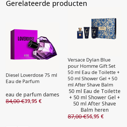
Gerelateerde producten
Versace Dylan Blue
pour Homme Gift Set
50 ml Eau de Toilette +
Diesel Loverdose 75 ml
50 ml Shower Gel + 50
Eau de Parfum
ml After Shave Balm
50 ml Eau de Toilette
eau de parfum dames
+ 50 ml Shower Gel +
84,00
€
39,95
€
50 ml After Shave
Oorspronkelijke
Huidige
Balm heren
prijs
prijs
87,00
€
was:
is:
56,95
€
Oorspronkelijke
Huidige
84,00 €.
39,95 €.
prijs
prijs