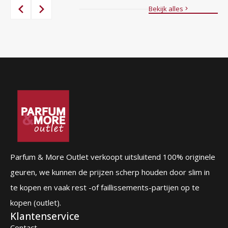
was:
is:
Bekijk alles
87,00 €.
56,95 €.
Parfum & More Outlet verkoopt uitsluitend 100% originele
geuren, we kunnen de prijzen scherp houden door slim in
te kopen en vaak rest -of faillissements-partijen op te
kopen (outlet).
Klantenservice
Contact