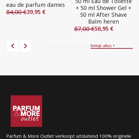
50 ml Eau de Toilette
eau de parfum dames
+ 50 ml Shower Gel +
84,00
€
39,95
€
50 ml After Shave
Oorspronkelijke
Huidige
Balm heren
prijs
prijs
87,00
€
was:
is:
56,95
€
Oorspronkelijke
Huidige
84,00 €.
39,95 €.
prijs
prijs
was:
is:
Bekijk alles
87,00 €.
56,95 €.
Parfum & More Outlet verkoopt uitsluitend 100% originele