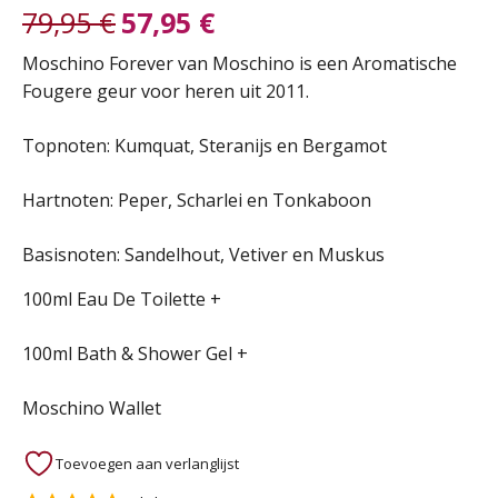
79,95
€
57,95
€
Oorspronkelijke
Huidige
Moschino Forever van Moschino is een Aromatische
Fougere geur voor heren uit 2011.
prijs
prijs
Topnoten: Kumquat, Steranijs en Bergamot
was:
is:
Hartnoten: Peper, Scharlei en Tonkaboon
79,95 €.
57,95 €.
Basisnoten: Sandelhout, Vetiver en Muskus
100ml Eau De Toilette +
100ml Bath & Shower Gel +
Moschino Wallet
Toevoegen aan verlanglijst