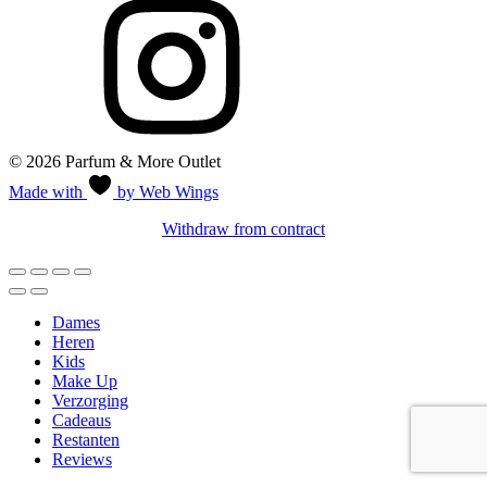
© 2026 Parfum & More Outlet
Made with
by Web Wings
Withdraw from contract
Dames
Heren
Kids
Make Up
Verzorging
Cadeaus
Restanten
Reviews