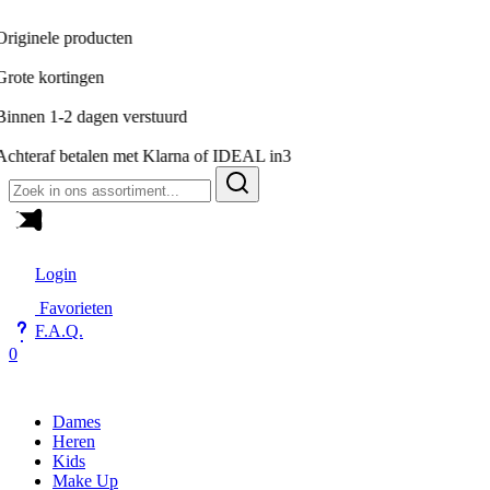
n
erstuurd
et Klarna of IDEAL in3
Zoeken
naar:
Login
Favorieten
F.A.Q.
0
Dames
Heren
Kids
Make Up