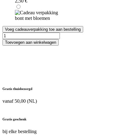
2,50
€
Voeg cadeauverpakking toe aan bestelling
Montblanc
Legend
Toevoegen aan winkelwagen
Eau
de
Toilette
aantal
Gratis thuisbezorgd
vanaf 50,00 (NL)
Gratis geschenk
bij elke bestelling