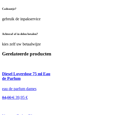
Cadeautje?
gebruik de inpakservice
Achteraf of in delen betalen?
kies zelf uw betaalwijze
Gerelateerde producten
Diesel Loverdose 75 ml Eau
de Parfum
eau de parfum dames
Oorspronkelijke
Huidige
84,00
€
39,95
€
prijs
prijs
was:
is:
84,00 €.
39,95 €.