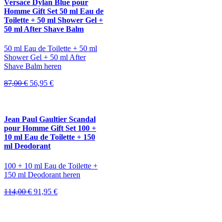
Versace Dylan Blue pour
Homme Gift Set 50 ml Eau de
Toilette + 50 ml Shower Gel +
50 ml After Shave Balm
50 ml Eau de Toilette + 50 ml
Shower Gel + 50 ml After
Shave Balm heren
Oorspronkelijke
Huidige
87,00
€
56,95
€
prijs
prijs
was:
is:
87,00 €.
56,95 €.
Jean Paul Gaultier Scandal
pour Homme Gift Set 100 +
10 ml Eau de Toilette + 150
ml Deodorant
100 + 10 ml Eau de Toilette +
150 ml Deodorant heren
Oorspronkelijke
Huidige
114,00
€
91,95
€
prijs
prijs
was:
is:
114,00 €.
91,95 €.