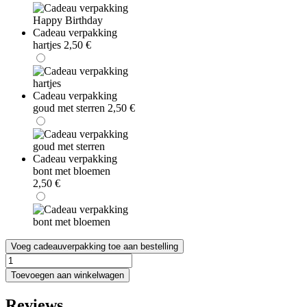
Cadeau verpakking
hartjes
2,50
€
Cadeau verpakking
goud met sterren
2,50
€
Cadeau verpakking
bont met bloemen
2,50
€
Voeg cadeauverpakking toe aan bestelling
Montblanc
Legend
Toevoegen aan winkelwagen
Eau
de
Reviews