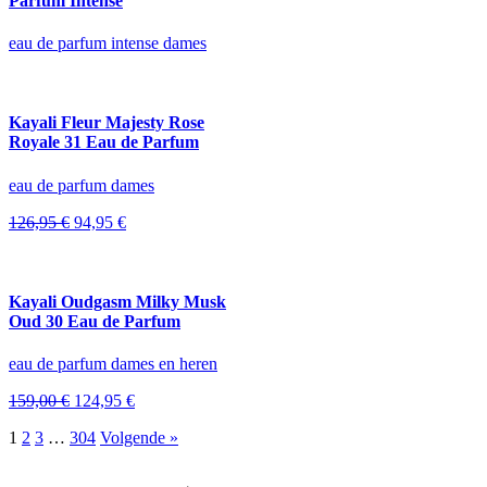
Parfum Intense
eau de parfum intense dames
Kayali Fleur Majesty Rose
Royale 31 Eau de Parfum
eau de parfum dames
Oorspronkelijke
Huidige
126,95
€
94,95
€
prijs
prijs
was:
is:
126,95 €.
94,95 €.
Kayali Oudgasm Milky Musk
Oud 30 Eau de Parfum
eau de parfum dames en heren
Oorspronkelijke
Huidige
159,00
€
124,95
€
prijs
prijs
1
2
3
…
304
Volgende »
was:
is:
159,00 €.
124,95 €.