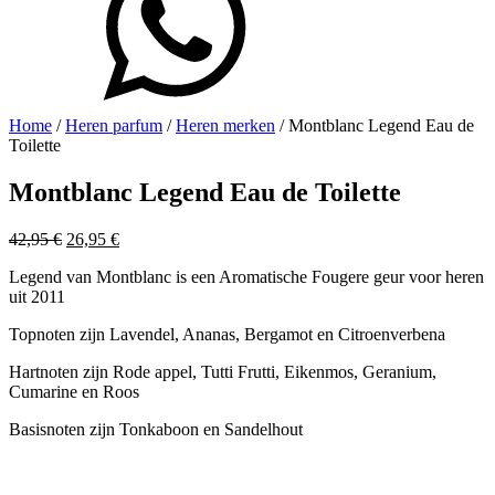
Home
/
Heren parfum
/
Heren merken
/ Montblanc Legend Eau de
Toilette
Montblanc Legend Eau de Toilette
Oorspronkelijke
Huidige
42,95
€
26,95
€
prijs
prijs
Legend van Montblanc is een Aromatische Fougere geur voor heren
was:
is:
uit 2011
42,95 €.
26,95 €.
Topnoten zijn Lavendel, Ananas, Bergamot en Citroenverbena
Hartnoten zijn Rode appel, Tutti Frutti, Eikenmos, Geranium,
Cumarine en Roos
Basisnoten zijn Tonkaboon en Sandelhout