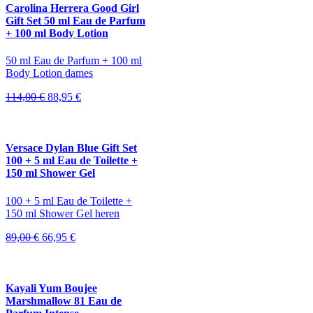
Carolina Herrera Good Girl
Gift Set 50 ml Eau de Parfum
+ 100 ml Body Lotion
50 ml Eau de Parfum + 100 ml
Body Lotion dames
Oorspronkelijke
Huidige
114,00
€
88,95
€
prijs
prijs
was:
is:
114,00 €.
88,95 €.
Versace Dylan Blue Gift Set
100 + 5 ml Eau de Toilette +
150 ml Shower Gel
100 + 5 ml Eau de Toilette +
150 ml Shower Gel heren
Oorspronkelijke
Huidige
89,00
€
66,95
€
prijs
prijs
was:
is:
89,00 €.
66,95 €.
Kayali Yum Boujee
Marshmallow 81 Eau de