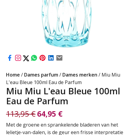
Home
/
Dames parfum
/
Dames merken
/ Miu Miu
L'eau Bleue 100ml Eau de Parfum
Miu Miu L'eau Bleue 100ml
Eau de Parfum
113,95
€
64,95
€
Oorspronkelijke
Huidige
Met de groene en sprankelende bladeren van het
lelietje-van-dalen, is de geur een frisse interpretatie