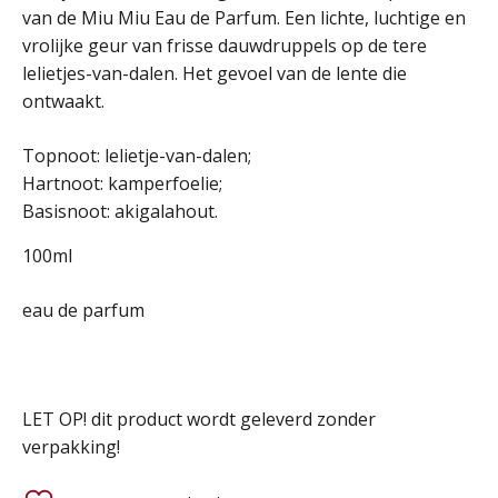
prijs
prijs
van de Miu Miu Eau de Parfum. Een lichte, luchtige en
vrolijke geur van frisse dauwdruppels op de tere
was:
is:
lelietjes-van-dalen. Het gevoel van de lente die
ontwaakt.
113,95 €.
64,95 €.
Topnoot: lelietje-van-dalen;
Hartnoot: kamperfoelie;
Basisnoot: akigalahout.
100ml
eau de parfum
LET OP! dit product wordt geleverd zonder
verpakking!