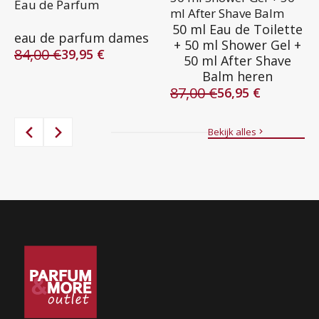
Eau de Parfum
ml After Shave Balm
50 ml Eau de Toilette
eau de parfum dames
+ 50 ml Shower Gel +
84,00
€
39,95
€
50 ml After Shave
Oorspronkelijke
Huidige
Balm heren
prijs
prijs
87,00
€
was:
is:
56,95
€
Oorspronkelijke
Huidige
84,00 €.
39,95 €.
prijs
prijs
was:
is:
Bekijk alles
87,00 €.
56,95 €.