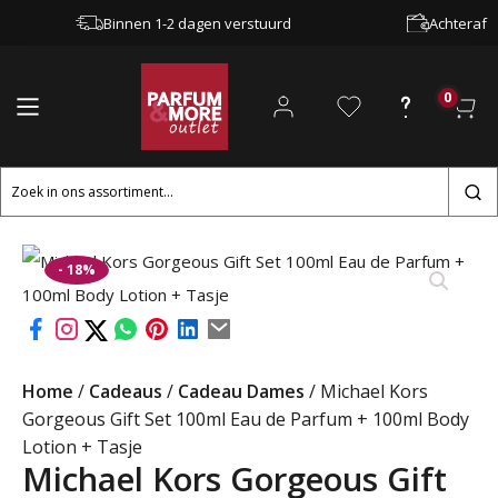
Binnen 1-2 dagen verstuurd
Achteraf b
0
Zoeken
naar:
- 18%
Home
/
Cadeaus
/
Cadeau Dames
/ Michael Kors
Gorgeous Gift Set 100ml Eau de Parfum + 100ml Body
Lotion + Tasje
Michael Kors Gorgeous Gift