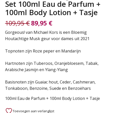
Set 100ml Eau de Parfum +
100ml Body Lotion + Tasje
109,95
€
89,95
€
Oorspronkelijke
Huidige
Gorgeous! van Michael Kors is een Bloemig
Houtachtige Musk geur voor dames uit 2021
prijs
prijs
Topnoten zijn Roze peper en Mandarijn
was:
is:
Hartnoten zijn Tuberoos, Oranjebloesem, Tabak,
109,95 €.
89,95 €.
Arabische Jasmijn en Ylang-Ylang
Basisnoten zijn Guaiac hout, Ceder, Cashmeran,
Tonkaboon, Benzoine, Suede en Benzoëhars
100ml Eau de Parfum + 100ml Body Lotion + Tasje
Toevoegen aan verlanglijst