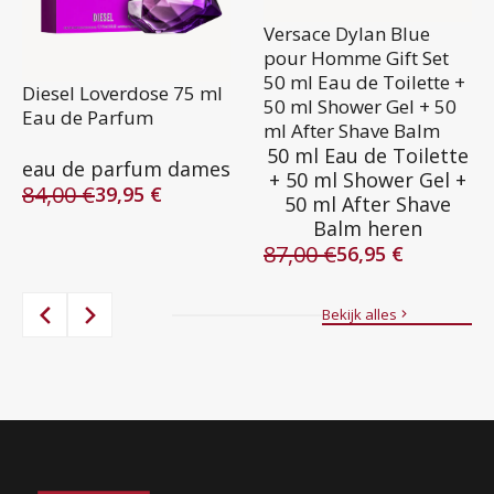
Versace Dylan Blue
pour Homme Gift Set
50 ml Eau de Toilette +
Diesel Loverdose 75 ml
50 ml Shower Gel + 50
Eau de Parfum
ml After Shave Balm
50 ml Eau de Toilette
eau de parfum dames
+ 50 ml Shower Gel +
84,00
€
39,95
€
50 ml After Shave
Oorspronkelijke
Huidige
Balm heren
prijs
prijs
87,00
€
was:
is:
56,95
€
Oorspronkelijke
Huidige
84,00 €.
39,95 €.
prijs
prijs
was:
is:
Bekijk alles
87,00 €.
56,95 €.