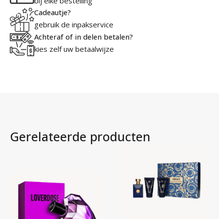
bij elke bestelling
Tas
Cadeautje?
aan
gebruik de inpakservice
Achteraf of in delen betalen?
kies zelf uw betaalwijze
Gerelateerde producten