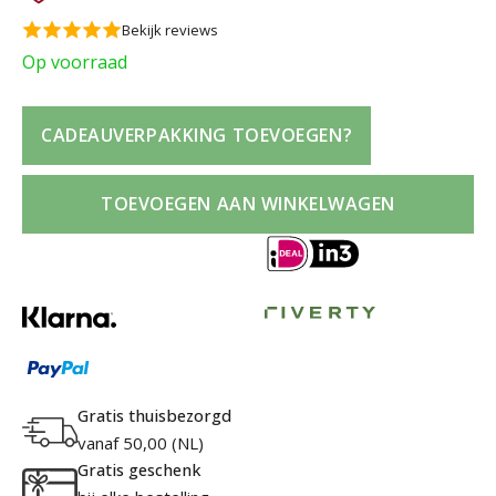
Bekijk reviews
Op voorraad
Mic
CADEAUVERPAKKING TOEVOEGEN?
Kor
Go
TOEVOEGEN AAN WINKELWAGEN
Gift
Set
100
Eau
de
Par
+
100
Gratis thuisbezorgd
Bo
vanaf 50,00 (NL)
Lot
Gratis geschenk
+