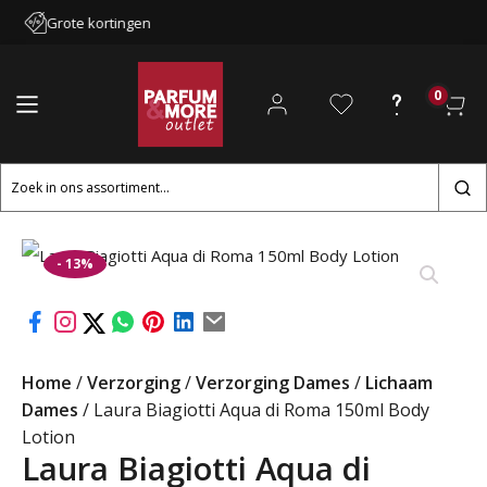
Grote kortingen
0
Zoeken
naar:
- 13%
Home
/
Verzorging
/
Verzorging Dames
/
Lichaam
Dames
/ Laura Biagiotti Aqua di Roma 150ml Body
Lotion
Laura Biagiotti Aqua di