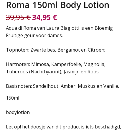
Roma 150ml Body Lotion
39,95
€
34,95
€
Oorspronkelijke
Huidige
Aqua di Roma van Laura Biagiotti is een Bloemig
Fruitige geur voor dames.
prijs
prijs
Topnoten: Zwarte bes, Bergamot en Citroen;
was:
is:
Hartnoten: Mimosa, Kamperfoelie, Magnolia,
39,95 €.
34,95 €.
Tuberoos (Nachthyacint), Jasmijn en Roos;
Basisnoten: Sandelhout, Amber, Muskus en Vanille.
150ml
bodylotion
Let op! het doosje van dit product is iets beschadigd,