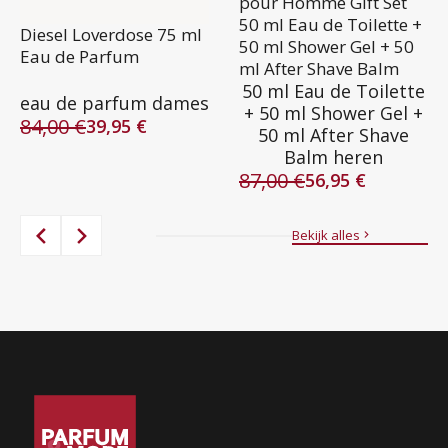
pour Homme Gift Set
50 ml Eau de Toilette +
Diesel Loverdose 75 ml
50 ml Shower Gel + 50
Eau de Parfum
ml After Shave Balm
50 ml Eau de Toilette
eau de parfum dames
+ 50 ml Shower Gel +
84,00
€
39,95
€
50 ml After Shave
Oorspronkelijke
Huidige
Balm heren
prijs
prijs
87,00
€
was:
is:
56,95
€
Oorspronkelijke
Huidige
84,00 €.
39,95 €.
prijs
prijs
was:
is:
Bekijk alles
87,00 €.
56,95 €.