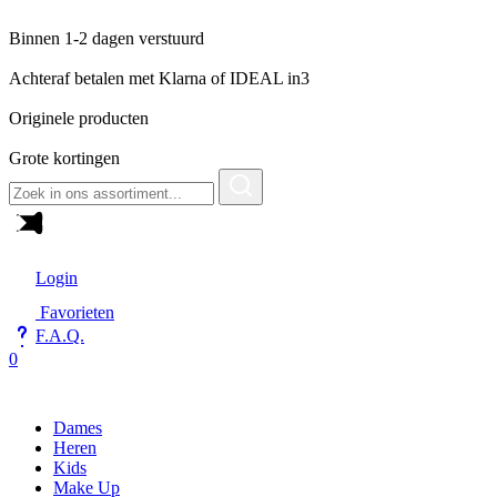
Binnen 1-2 dagen verstuurd
Achteraf betalen met Klarna of IDEAL in3
Originele producten
Grote kortingen
Zoeken
naar:
Login
Favorieten
F.A.Q.
0
Dames
Heren
Kids
Make Up