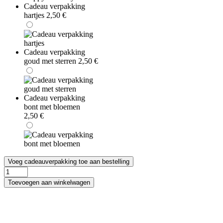
Cadeau verpakking
hartjes
2,50
€
Cadeau verpakking
goud met sterren
2,50
€
Cadeau verpakking
bont met bloemen
2,50
€
Voeg cadeauverpakking toe aan bestelling
Lancôme
Magnifique
Toevoegen aan winkelwagen
200ml
Body
Perfume
Veil