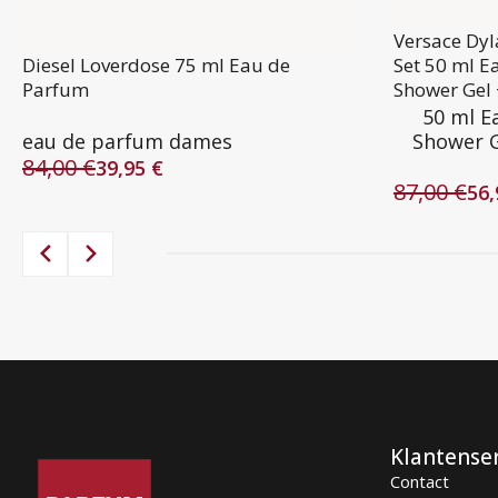
Versace Dy
Diesel Loverdose 75 ml Eau de
Set 50 ml E
Parfum
Shower Gel 
50 ml E
eau de parfum dames
Shower G
84,00
€
39,95
€
Oorspronkelijke
Huidige
87,00
€
56
prijs
prijs
Oorspronke
Huidige
was:
is:
prijs
prijs
84,00 €.
39,95 €.
was:
is:
87,00 €.
56,95 €.
Klantense
Contact