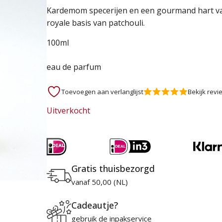
prijs
prijs
Kardemom specerijen en een gourmand hart van
royale basis van patchouli.
was:
is:
100ml
124,95 €.
58,95 €.
eau de parfum
Toevoegen aan verlanglijst
Bekijk revi
Uitverkocht
Gratis thuisbezorgd
vanaf 50,00 (NL)
Cadeautje?
gebruik de inpakservice