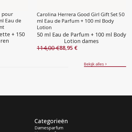
l pour
Carolina Herrera Good Girl Gift Set 50
ml Eau de
ml Eau de Parfum + 100 ml Body
nt
Lotion
ette + 150
50 ml Eau de Parfum + 100 ml Body
eren
Lotion dames
114,00
€
88,95
€
Oorspronkelijke
Huidige
prijs
prijs
was:
is:
Bekijk alles
114,00 €.
88,95 €.
Categorieën
Damesparfum