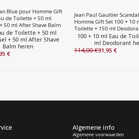
lan Blue pour Homme Gift
Jean Paul Gaultier Scanda
au de Toilette + 50 ml
Homme Gift Set 100 + 10 
+ 50 ml After Shave Balm
Toilette + 150 ml Deodora
au de Toilette + 50 ml
100 + 10 ml Eau de Toil
el + 50 ml After Shave
ml Deodorant h
Balm heren
114,00
€
91,95
€
Oorspronkelijke
Huidige
,95
€
lijke
prijs
prijs
was:
is:
114,00 €.
91,95 €.
rvice
Algemene info
Algemene voorwaarden