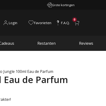
Grote kortingen
0
Login
Favorieten
F.A.Q.
Cadeaus
Restanten
Reviews
o Jungle 100ml Eau de Parfum
l Eau de Parfum
rakter!