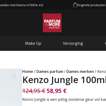
etalen met Klarna of IDEAL in3
Originele producten
Make Up
Verzorging
Home
/
Dames parfum
/
Dames merken
/ Kenz
Kenzo Jungle 100m
124,95
€
58,95
€
Oorspronkelijke
Huidige
Kenzo Jungle is een pittig oosterse geur vol ka