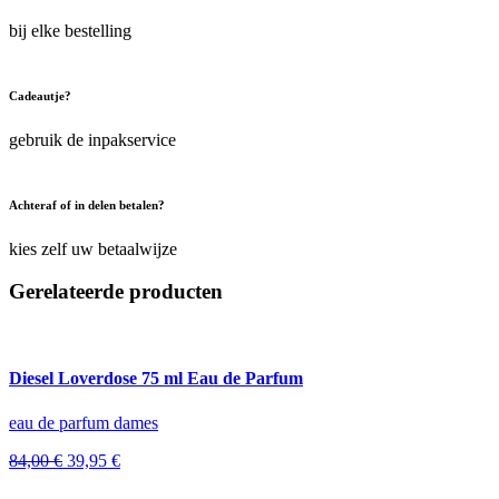
bij elke bestelling
Cadeautje?
gebruik de inpakservice
Achteraf of in delen betalen?
kies zelf uw betaalwijze
Gerelateerde producten
Diesel Loverdose 75 ml Eau de Parfum
eau de parfum dames
Oorspronkelijke
Huidige
84,00
€
39,95
€
prijs
prijs