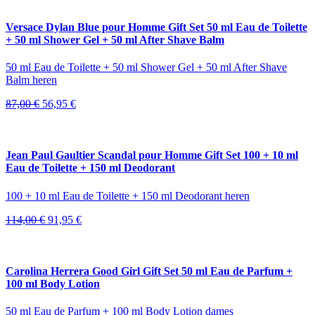
was:
is:
84,00 €.
39,95 €.
Versace Dylan Blue pour Homme Gift Set 50 ml Eau de Toilette
+ 50 ml Shower Gel + 50 ml After Shave Balm
50 ml Eau de Toilette + 50 ml Shower Gel + 50 ml After Shave
Balm heren
Oorspronkelijke
Huidige
87,00
€
56,95
€
prijs
prijs
was:
is:
87,00 €.
56,95 €.
Jean Paul Gaultier Scandal pour Homme Gift Set 100 + 10 ml
Eau de Toilette + 150 ml Deodorant
100 + 10 ml Eau de Toilette + 150 ml Deodorant heren
Oorspronkelijke
Huidige
114,00
€
91,95
€
prijs
prijs
was:
is:
114,00 €.
91,95 €.
Carolina Herrera Good Girl Gift Set 50 ml Eau de Parfum +
100 ml Body Lotion
50 ml Eau de Parfum + 100 ml Body Lotion dames