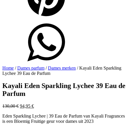
Home
/
Dames parfum
/
Dames merken
/ Kayali Eden Sparkling
Lychee 39 Eau de Parfum
Kayali Eden Sparkling Lychee 39 Eau de
Parfum
Oorspronkelijke
Huidige
130,00
€
94,95
€
prijs
prijs
Eden Sparkling Lychee | 39 Eau de Parfum van Kayali Fragrances
was:
is:
is een Bloemig Fruitige geur voor dames uit 2023
130,00 €.
94,95 €.