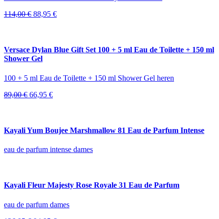
Oorspronkelijke
Huidige
114,00
€
88,95
€
prijs
prijs
was:
is:
114,00 €.
88,95 €.
Versace Dylan Blue Gift Set 100 + 5 ml Eau de Toilette + 150 ml
Shower Gel
100 + 5 ml Eau de Toilette + 150 ml Shower Gel heren
Oorspronkelijke
Huidige
89,00
€
66,95
€
prijs
prijs
was:
is:
89,00 €.
66,95 €.
Kayali Yum Boujee Marshmallow 81 Eau de Parfum Intense
eau de parfum intense dames
Kayali Fleur Majesty Rose Royale 31 Eau de Parfum
eau de parfum dames