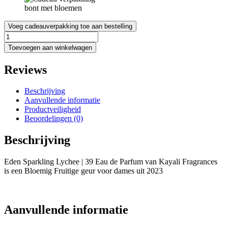
Voeg cadeauverpakking toe aan bestelling
Kayali
Eden
Toevoegen aan winkelwagen
Sparkling
Lychee
Reviews
39
Eau
de
Beschrijving
Parfum
Aanvullende informatie
aantal
Productveiligheid
Beoordelingen (0)
Beschrijving
Eden Sparkling Lychee | 39 Eau de Parfum van Kayali Fragrances
is een Bloemig Fruitige geur voor dames uit 2023
Aanvullende informatie