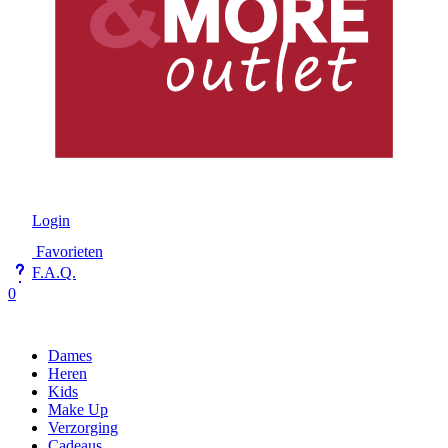
Login
Favorieten
F.A.Q.
0
Dames
Heren
Kids
Make Up
Verzorging
Cadeaus