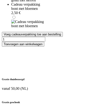
Cadeau verpakking
bont met bloemen
2,50
€
Voeg cadeauverpakking toe aan bestelling
Kayali
Eden
Toevoegen aan winkelwagen
Sparkling
Lychee
39
Eau
de
Parfum
aantal
Gratis thuisbezorgd
vanaf 50,00 (NL)
Gratis geschenk