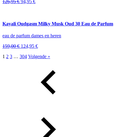
Oorspronkelijke
Huidige
126,95
€
94,95
€
prijs
prijs
was:
is:
126,95 €.
94,95 €.
Kayali Oudgasm Milky Musk Oud 30 Eau de Parfum
eau de parfum dames en heren
Oorspronkelijke
Huidige
159,00
€
124,95
€
prijs
prijs
1
2
3
…
304
Volgende »
was:
is:
159,00 €.
124,95 €.