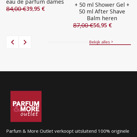
eau de parfum dames
+ 50 ml Shower Gel +
84,00
€
39,95
€
50 ml After Shave
Oorspronkelijke
Huidige
Balm heren
prijs
prijs
87,00
€
was:
is:
56,95
€
Oorspronkelijke
Huidige
84,00 €.
39,95 €.
prijs
prijs
was:
is:
Bekijk alles
87,00 €.
56,95 €.
Parfum & More Outlet verkoopt uitsluitend 100% originele