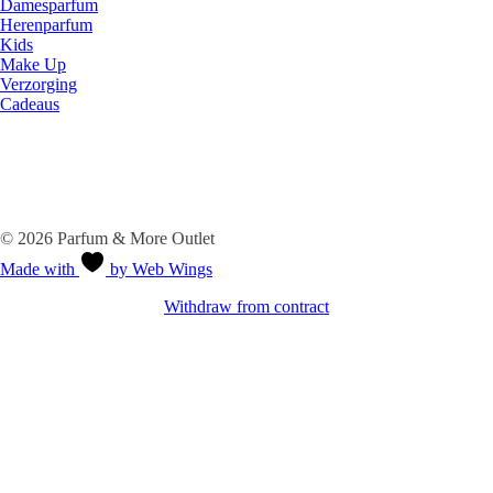
Damesparfum
Herenparfum
Kids
Make Up
Verzorging
Cadeaus
Veilig betalen
Socials
© 2026 Parfum & More Outlet
Made with
by Web Wings
Withdraw from contract