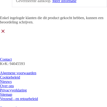
Geverifieerde aankoop.
Meer informatie
Enkel ingelogde klanten die dit product gekocht hebben, kunnen een
beoordeling schrijven.
Parfum & More Outlet verkoopt uitsluitend 100% originele geuren, we
kunnen de prijzen scherp houden door slim in te kopen en vaak rest -of
faillissements-partijen op te kopen (outlet).
Klantenservice
Contact
KvK: 94045593
Algemene info
Algemene voorwaarden
Cookiebeleid
Nieuws
Over ons
Privacyverklaring
Sitemap
Verzend - en retourbeleid
Categorieën