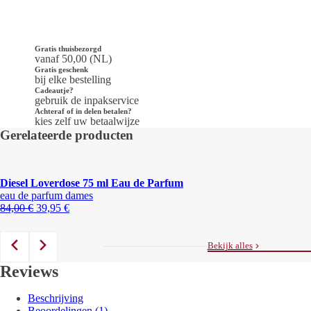
Gratis thuisbezorgd
vanaf 50,00 (NL)
Gratis geschenk
bij elke bestelling
Cadeautje?
gebruik de inpakservice
Achteraf of in delen betalen?
kies zelf uw betaalwijze
Gerelateerde producten
Diesel Loverdose 75 ml Eau de Parfum
eau de parfum dames
Oorspronkelijke
Huidige
84,00
€
39,95
€
prijs
prijs
was:
is:
84,00 €.
39,95 €.
Bekijk alles
Reviews
Beschrijving
Beoordelingen (1)