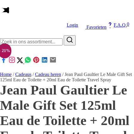
L in3
Originele producten
0
Login
F.A.Q.
Favorieten
Zoeken
naar:
- 21%
Home
/
Cadeaus
/
Cadeau heren
/ Jean Paul Gaultier Le Male Gift Set
125ml Eau de Toilette + 20ml Eau de Toilette Travel Spray
Jean Paul Gaultier Le
Male Gift Set 125ml
Eau de Toilette + 20ml