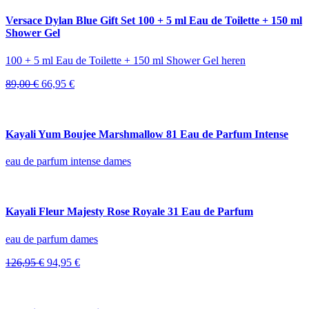
114,00 €.
88,95 €.
Versace Dylan Blue Gift Set 100 + 5 ml Eau de Toilette + 150 ml
Shower Gel
100 + 5 ml Eau de Toilette + 150 ml Shower Gel heren
Oorspronkelijke
Huidige
89,00
€
66,95
€
prijs
prijs
was:
is:
89,00 €.
66,95 €.
Kayali Yum Boujee Marshmallow 81 Eau de Parfum Intense
eau de parfum intense dames
Kayali Fleur Majesty Rose Royale 31 Eau de Parfum
eau de parfum dames
Oorspronkelijke
Huidige
126,95
€
94,95
€
prijs
prijs
was:
is:
126,95 €.
94,95 €.