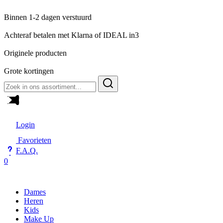
Binnen 1-2 dagen verstuurd
Achteraf betalen met Klarna of IDEAL in3
Originele producten
Grote kortingen
Zoeken
naar:
Login
Favorieten
F.A.Q.
0
Dames
Heren
Kids
Make Up