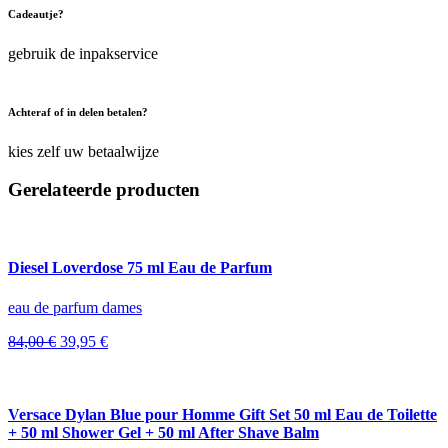
Cadeautje?
gebruik de inpakservice
Achteraf of in delen betalen?
kies zelf uw betaalwijze
Gerelateerde producten
Diesel Loverdose 75 ml Eau de Parfum
eau de parfum dames
Oorspronkelijke
Huidige
84,00
€
39,95
€
prijs
prijs
was:
is:
84,00 €.
39,95 €.
Versace Dylan Blue pour Homme Gift Set 50 ml Eau de Toilette
+ 50 ml Shower Gel + 50 ml After Shave Balm