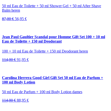
50 ml Eau de Toilette + 50 ml Shower Gel + 50 ml After Shave
Balm heren
Oorspronkelijke
Huidige
87,00
€
56,95
€
prijs
prijs
was:
is:
87,00 €.
56,95 €.
Jean Paul Gaultier Scandal pour Homme Gift Set 100 + 10 ml
Eau de Toilette + 150 ml Deodorant
100 + 10 ml Eau de Toilette + 150 ml Deodorant heren
Oorspronkelijke
Huidige
114,00
€
91,95
€
prijs
prijs
was:
is:
114,00 €.
91,95 €.
Carolina Herrera Good Girl Gift Set 50 ml Eau de Parfum +
100 ml Body Lotion
50 ml Eau de Parfum + 100 ml Body Lotion dames
Oorspronkelijke
Huidige
114,00
€
88,95
€
prijs
prijs
was:
is: