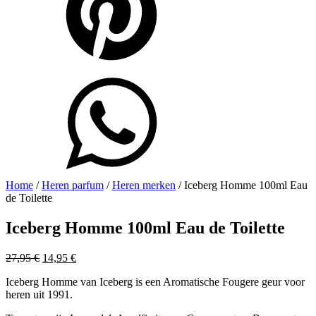
Home
/
Heren parfum
/
Heren merken
/ Iceberg Homme 100ml Eau
de Toilette
Iceberg Homme 100ml Eau de Toilette
Oorspronkelijke
Huidige
27,95
€
14,95
€
prijs
prijs
Iceberg Homme van Iceberg is een Aromatische Fougere geur voor
was:
is:
heren uit 1991.
27,95 €.
14,95 €.