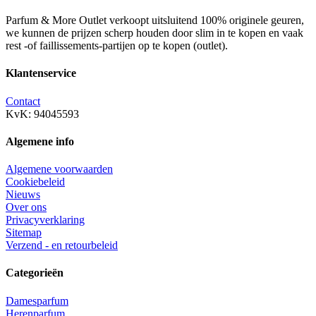
Parfum & More Outlet verkoopt uitsluitend 100% originele geuren,
we kunnen de prijzen scherp houden door slim in te kopen en vaak
rest -of faillissements-partijen op te kopen (outlet).
Klantenservice
Contact
KvK: 94045593
Algemene info
Algemene voorwaarden
Cookiebeleid
Nieuws
Over ons
Privacyverklaring
Sitemap
Verzend - en retourbeleid
Categorieën
Damesparfum
Herenparfum