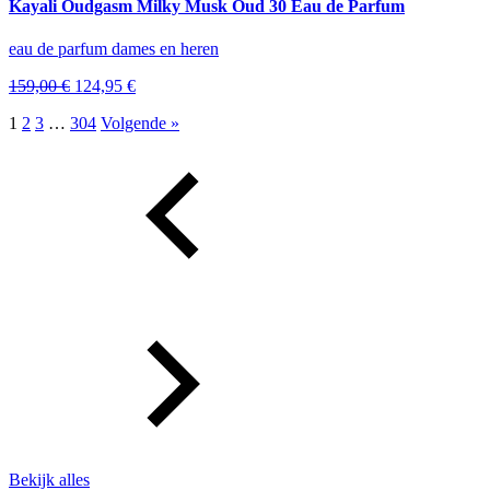
Kayali Oudgasm Milky Musk Oud 30 Eau de Parfum
eau de parfum dames en heren
Oorspronkelijke
Huidige
159,00
€
124,95
€
prijs
prijs
1
2
3
…
304
Volgende »
was:
is:
159,00 €.
124,95 €.
Bekijk alles