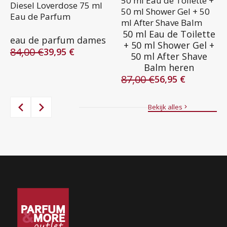
50 ml Eau de Toilette +
Diesel Loverdose 75 ml
50 ml Shower Gel + 50
Eau de Parfum
ml After Shave Balm
50 ml Eau de Toilette
eau de parfum dames
+ 50 ml Shower Gel +
84,00
€
39,95
€
50 ml After Shave
Oorspronkelijke
Huidige
Balm heren
prijs
prijs
87,00
€
was:
is:
56,95
€
Oorspronkelijke
Huidige
84,00 €.
39,95 €.
prijs
prijs
was:
is:
Bekijk alles
87,00 €.
56,95 €.