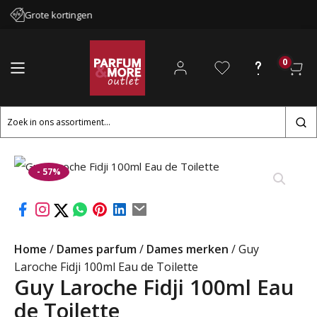
Grote kortingen
0
Zoeken
naar:
- 57%
Home
/
Dames parfum
/
Dames merken
/ Guy
Laroche Fidji 100ml Eau de Toilette
Guy Laroche Fidji 100ml Eau
de Toilette