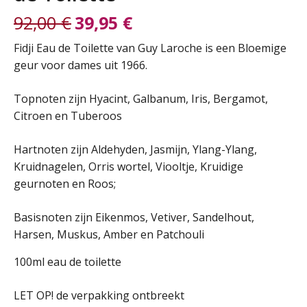
92,00
€
39,95
€
Oorspronkelijke
Huidige
Fidji Eau de Toilette van Guy Laroche is een Bloemige
geur voor dames uit 1966.
prijs
prijs
Topnoten zijn Hyacint, Galbanum, Iris, Bergamot,
was:
is:
Citroen en Tuberoos
92,00 €.
39,95 €.
Hartnoten zijn Aldehyden, Jasmijn, Ylang-Ylang,
Kruidnagelen, Orris wortel, Viooltje, Kruidige
geurnoten en Roos;
Basisnoten zijn Eikenmos, Vetiver, Sandelhout,
Harsen, Muskus, Amber en Patchouli
100ml eau de toilette
LET OP! de verpakking ontbreekt