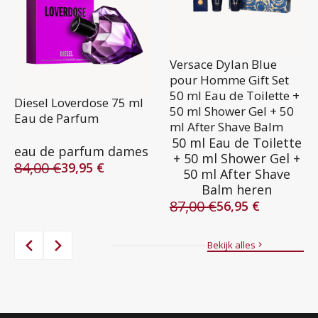
Versace Dylan Blue
pour Homme Gift Set
50 ml Eau de Toilette +
Diesel Loverdose 75 ml
50 ml Shower Gel + 50
Eau de Parfum
ml After Shave Balm
50 ml Eau de Toilette
eau de parfum dames
+ 50 ml Shower Gel +
84,00
€
39,95
€
50 ml After Shave
Oorspronkelijke
Huidige
Balm heren
prijs
prijs
87,00
€
was:
is:
56,95
€
Oorspronkelijke
Huidige
84,00 €.
39,95 €.
prijs
prijs
was:
is:
Bekijk alles
87,00 €.
56,95 €.