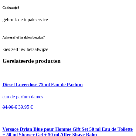
Cadeautje?
gebruik de inpakservice
Achteraf of in delen betalen?
kies zelf uw betaalwijze
Gerelateerde producten
Diesel Loverdose 75 ml Eau de Parfum
eau de parfum dames
Oorspronkelijke
Huidige
84,00
€
39,95
€
prijs
prijs
was:
is:
84,00 €.
39,95 €.
Versace Dylan Blue pour Homme Gift Set 50 ml Eau de Toilette
+ 50 ml Shower Gel + 50 ml After Shave Balm