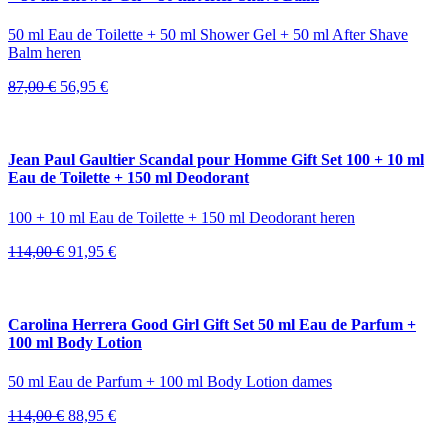
50 ml Eau de Toilette + 50 ml Shower Gel + 50 ml After Shave
Balm heren
Oorspronkelijke
Huidige
87,00
€
56,95
€
prijs
prijs
was:
is:
87,00 €.
56,95 €.
Jean Paul Gaultier Scandal pour Homme Gift Set 100 + 10 ml
Eau de Toilette + 150 ml Deodorant
100 + 10 ml Eau de Toilette + 150 ml Deodorant heren
Oorspronkelijke
Huidige
114,00
€
91,95
€
prijs
prijs
was:
is:
114,00 €.
91,95 €.
Carolina Herrera Good Girl Gift Set 50 ml Eau de Parfum +
100 ml Body Lotion
50 ml Eau de Parfum + 100 ml Body Lotion dames
Oorspronkelijke
Huidige
114,00
€
88,95
€
prijs
prijs