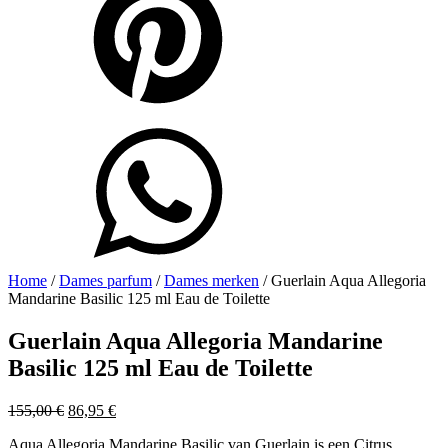
Home
/
Dames parfum
/
Dames merken
/ Guerlain Aqua Allegoria
Mandarine Basilic 125 ml Eau de Toilette
Guerlain Aqua Allegoria Mandarine
Basilic 125 ml Eau de Toilette
Oorspronkelijke
Huidige
155,00
€
86,95
€
prijs
prijs
Aqua Allegoria Mandarine Basilic van Guerlain is een Citrus
was:
is: