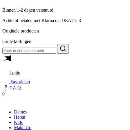
Binnen 1-2 dagen verstuurd
Achteraf betalen met Klarna of IDEAL in3
Originele producten
Grote kortingen
Zoeken
naar:
Login
Favorieten
F.A.Q.
0
Dames
Heren
Kids
Make Up