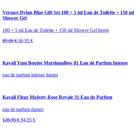
was:
is:
114,00 €.
88,95 €.
Versace Dylan Blue Gift Set 100 + 5 ml Eau de Toilette + 150 ml
Shower Gel
100 + 5 ml Eau de Toilette + 150 ml Shower Gel heren
Oorspronkelijke
Huidige
89,00
€
66,95
€
prijs
prijs
was:
is:
89,00 €.
66,95 €.
Kayali Yum Boujee Marshmallow 81 Eau de Parfum Intense
eau de parfum intense dames
Kayali Fleur Majesty Rose Royale 31 Eau de Parfum
eau de parfum dames
Oorspronkelijke
Huidige
126,95
€
94,95
€
prijs
prijs
was:
is:
126,95 €.
94,95 €.