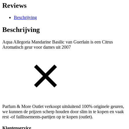
Allegoria
Reviews
Mandarine
Basilic
Beschrijving
125
ml
Eau
Beschrijving
de
Toilette
Aqua Allegoria Mandarine Basilic van Guerlain is een Citrus
aantal
Aromatisch geur voor dames uit 2007
Parfum & More Outlet verkoopt uitsluitend 100% originele geuren,
we kunnen de prijzen scherp houden door slim in te kopen en vaak
rest -of faillissements-partijen op te kopen (outlet).
Klantenservice