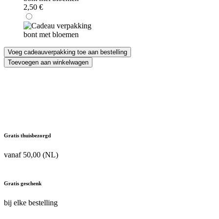
2,50
€
Voeg cadeauverpakking toe aan bestelling
Guerlain
Toevoegen aan winkelwagen
Aqua
Allegoria
Mandarine
Basilic
125
ml
Eau
de
Gratis thuisbezorgd
Toilette
aantal
vanaf 50,00 (NL)
Gratis geschenk
bij elke bestelling