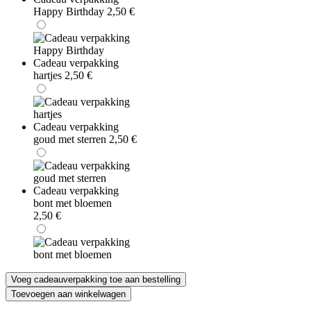
Happy Birthday
2,50
€
Cadeau verpakking
hartjes
2,50
€
Cadeau verpakking
goud met sterren
2,50
€
Cadeau verpakking
bont met bloemen
2,50
€
Voeg cadeauverpakking toe aan bestelling
Guerlain
Toevoegen aan winkelwagen
Aqua