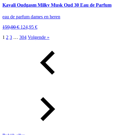
Kayali Oudgasm Milky Musk Oud 30 Eau de Parfum
eau de parfum dames en heren
Oorspronkelijke
Huidige
159,00
€
124,95
€
prijs
prijs
1
2
3
…
304
Volgende »
was:
is:
159,00 €.
124,95 €.