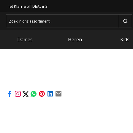
len met Klarna of IDEAL in3
Zoeken
naar:
Dames
Heren
Kids