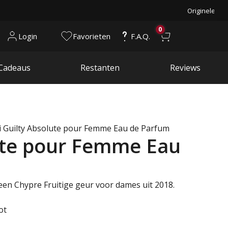
Originele pr
0
Login
Favorieten
F.A.Q.
Cadeaus
Restanten
Reviews
i Guilty Absolute pour Femme Eau de Parfum
lute pour Femme Eau
een Chypre Fruitige geur voor dames uit 2018.
ot