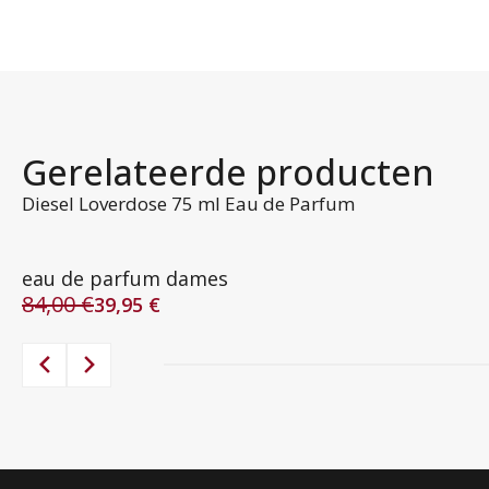
Gerelateerde producten
Diesel Loverdose 75 ml Eau de Parfum
eau de parfum dames
84,00
€
39,95
€
Oorspronkelijke
Huidige
prijs
prijs
was:
is:
84,00 €.
39,95 €.