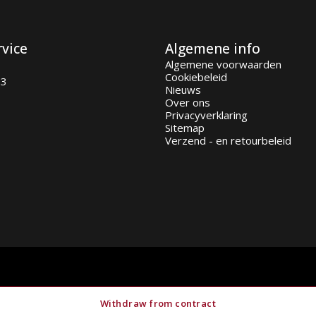
rvice
Algemene info
Algemene voorwaarden
Cookiebeleid
93
Nieuws
Over ons
Privacyverklaring
Sitemap
Verzend - en retourbeleid
Withdraw from contract